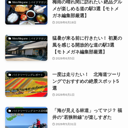
梅雨の晴れ間に訪れたい 絶品グル
MotoMegane｜バイクマガジン
メが楽しめる道の駅3選【モトメ
ガネ編集部厳選】
2026年6月19日
猛暑が来る前に行きたい！ 初夏の
MotoMegane｜バイクマガジン
風を感じる開放的な道の駅3選
【モトメガネ編集部厳選】
2026年6月5日
一度は走りたい！ 北海道ツーリ
バイクツーリングレポート
ングでおすすめの絶景スポット5
選
2026年6月1日
「海が見える林道」ってマジ？ 福
バイクツーリングコース100選
井の“若狭幹線”が楽しすぎた
2026年5月31日