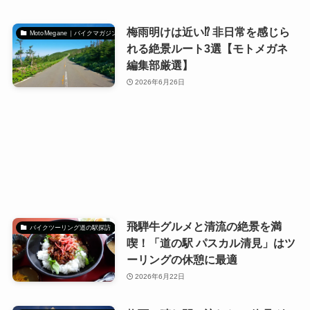
梅雨明けは近い⁉ 非日常を感じら
MotoMegane｜バイクマガジン
れる絶景ルート3選【モトメガネ
編集部厳選】
2026年6月26日
飛騨牛グルメと清流の絶景を満
バイクツーリング道の駅探訪
喫！「道の駅 パスカル清見」はツ
ーリングの休憩に最適
2026年6月22日