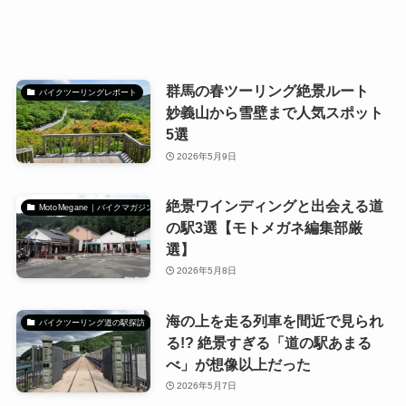
群馬の春ツーリング絶景ルート
バイクツーリングレポート
妙義山から雪壁まで人気スポット
5選
2026年5月9日
絶景ワインディングと出会える道
MotoMegane｜バイクマガジン
の駅3選【モトメガネ編集部厳
選】
2026年5月8日
海の上を走る列車を間近で見られ
バイクツーリング道の駅探訪
る!? 絶景すぎる「道の駅あまる
べ」が想像以上だった
2026年5月7日