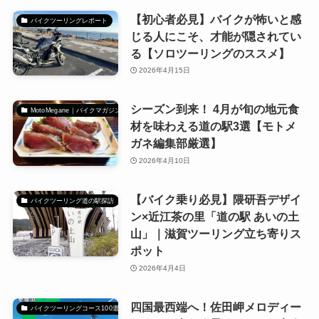
【初心者必見】バイクが怖いと感
バイクツーリングレポート
じる人にこそ、才能が隠されてい
る【ソロツーリングのススメ】
2026年4月15日
シーズン到来！ 4月が旬の地元食
MotoMegane｜バイクマガジン
材を味わえる道の駅3選【モトメ
ガネ編集部厳選】
2026年4月10日
【バイク乗り必見】隈研吾デザイ
バイクツーリング道の駅探訪
ン×近江茶の里「道の駅 あいの土
山」｜滋賀ツーリング立ち寄りス
ポット
2026年4月4日
四国最西端へ！佐田岬メロディー
バイクツーリングコース100選