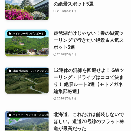
の絶景スポット5選
2026年5月4日
琵琶湖だけじゃない！春の滋賀ツ
バイクツーリングレポート
ーリングで行きたい絶景＆人気ス
ポット5選
2026年5月3日
12連休の混雑を回避せよ！ GWツ
MotoMegane｜バイクマガジン
ーリング・ドライブはココで決ま
り！ 絶景ルート3選【モトメガネ
編集部厳選】
2026年5月1日
北海道、これだけは舗装しないで
バイクツーリングコース100選
ほしい。道道70号線のフラット林
道が最高だった