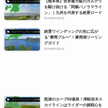
【熊本県】世界最大級のカルデラ
バイクツーリングコース100選
を駆け抜ける「阿蘇パノラマライ
ン」｜九州を代表する絶景ロード
2026年7月22日
絶景ワインディングの先に広が
バイクツーリングコース100選
る“摩周ブルー”！摩周湖ツーリン
グガイド
2026年7月21日
怒涛のカーブ69連発！津軽岩木ス
バイクツーリングコース100選
カイラインはライダーの挑戦心を