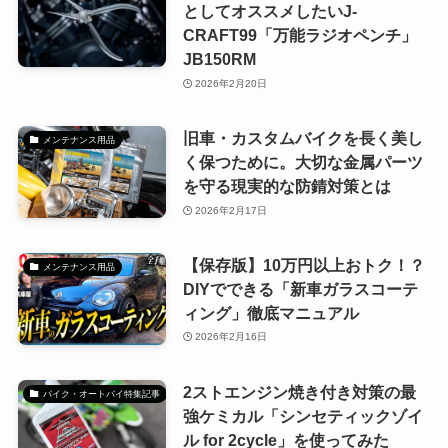
としてオススメしたいJ-
CRAFT99「万能ラジオペンチ」
JB150RM
2026年2月20日
旧車・カスタムバイクを長く美し
メンテナンス用品
く保つために。大切な金属パーツ
を守る現実的な防錆対策とは
2026年2月17日
【保存版】10万円以上おトク！？
メンテナンス用品
DIYでできる「新車ガラスコーテ
ィング」徹底マニュアル
2026年2月16日
2ストエンジン焼き付き対策の最
バイク・オートバイ特集記事
強ケミカル「シンセティックゾイ
ル for 2cycle」を使ってみた