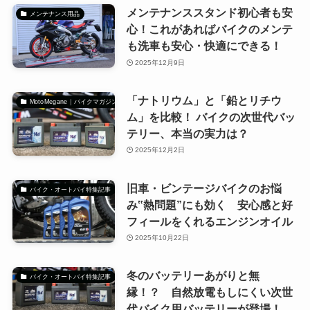
メンテナンススタンド初心者も安
メンテナンス用品
心！これがあればバイクのメンテ
も洗車も安心・快適にできる！
2025年12月9日
「ナトリウム」と「鉛とリチウ
MotoMegane｜バイクマガジン
ム」を比較！ バイクの次世代バッ
テリー、本当の実力は？
2025年12月2日
旧車・ビンテージバイクのお悩
バイク・オートバイ特集記事
み‟熱問題”にも効く 安心感と好
フィールをくれるエンジンオイル
2025年10月22日
冬のバッテリーあがりと無
バイク・オートバイ特集記事
縁！？ 自然放電もしにくい次世
代バイク用バッテリーが登場！