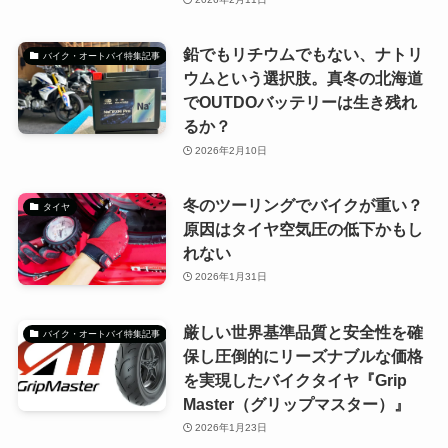
鉛でもリチウムでもない、ナトリ
バイク・オートバイ特集記事
ウムという選択肢。真冬の北海道
でOUTDOバッテリーは生き残れ
るか？
2026年2月10日
冬のツーリングでバイクが重い？
タイヤ
原因はタイヤ空気圧の低下かもし
れない
2026年1月31日
厳しい世界基準品質と安全性を確
バイク・オートバイ特集記事
保し圧倒的にリーズナブルな価格
を実現したバイクタイヤ『Grip
Master（グリップマスター）』
2026年1月23日