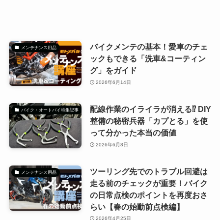
バイクメンテの基本！愛車のチェ
メンテナンス用品
ックもできる「洗車&コーティン
グ」をガイド
2026年6月14日
配線作業のイライラが消える⁉ DIY
バイク・オートバイ特集記事
整備の秘密兵器「カプとる」を使
って分かった本当の価値
2026年6月8日
ツーリング先でのトラブル回避は
メンテナンス用品
走る前のチェックが重要！バイク
の日常点検のポイントを再度おさ
らい【春の始動前点検編】
2026年4月25日