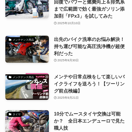
回復でパワーと燃費向上＆排気系
まで広範囲で効く最強ガソリン添
加剤「FPx3」を試してみた
2025年10月10日
出先のバイク洗車のお悩み解決！
メンテナンス用品
持ち運び可能な高圧洗浄機が超便
利だった
2025年9月30日
メンテや日常点検をして楽しいバ
メンテナンス用品
イクライフを送ろう！【ツーリン
グ前点検編】
2025年9月21日
10分でムースタイヤ交換は可能
タイヤ
か？ 全日本エンデューロで見た
職人技