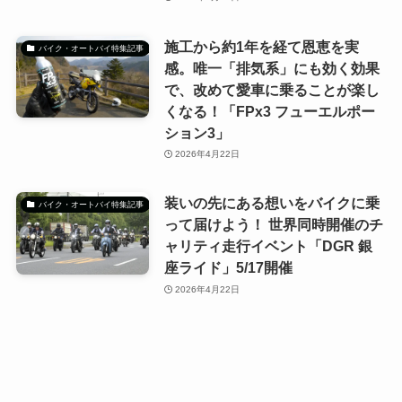
施工から約1年を経て恩恵を実
バイク・オートバイ特集記事
感。唯一「排気系」にも効く効果
で、改めて愛車に乗ることが楽し
くなる！「FPx3 フューエルポー
ション3」
2026年4月22日
装いの先にある想いをバイクに乗
バイク・オートバイ特集記事
って届けよう！ 世界同時開催のチ
ャリティ走行イベント「DGR 銀
座ライド」5/17開催
2026年4月22日