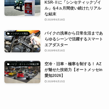
KSR-Ⅱに「シンセティックゾイ
ル」を4ヵ月間使い続けたリアル
な結末
2026年6月19日
バイクの洗車から日常生活まであ
メンテナンス用品
らゆるシーンで活躍するスマート
エアダスター
2026年6月16日
空冷・旧車・極寒を制する！ AZ
バイク・オートバイ特集記事
が魅せた技術力【オートメッセin
愛知2026】
2026年6月15日