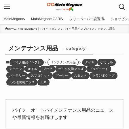
MotoMegane
MotoMegane CARS
フリーペーパー設置店
ショッピン
ホーム
MotoMegane｜バイクマガジン
バイク用品インプレ
メンテナンス用品
メンテナンス用品
– category –
バイク用品インプレ
メンテナンス用品
タイヤ
ケミカル
チェーン
オイル
プラグ
オイル交換グッズ
プラグコード
バッテリー
スプロケット
プーリー
スタンド
トランポグッズ
その他便利グッズ
工具
バイク、オートバイメンテナンス用品のニュース
や最新情報をお届けします