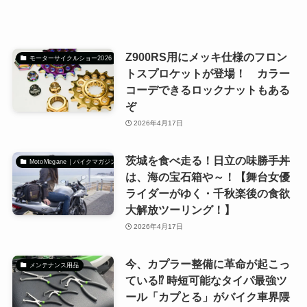
Z900RS用にメッキ仕様のフロン
モーターサイクルショー2026
トスプロケットが登場！ カラー
コーデできるロックナットもある
ぞ
2026年4月17日
茨城を食べ走る！日立の味勝手丼
MotoMegane｜バイクマガジン
は、海の宝石箱や～！【舞台女優
ライダーがゆく・千秋楽後の食欲
大解放ツーリング！】
2026年4月17日
今、カプラー整備に革命が起こっ
メンテナンス用品
ている⁉ 時短可能なタイパ最強ツ
ール「カプとる」がバイク車界隈