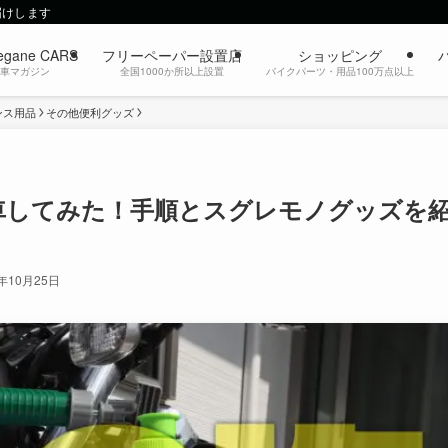
届けします
egane CARS
フリーペーパー設置店
ショッピング
動車マガジン
全国1000か所以上設置
バイクパーツ・用品100万点以上
ンス用品
その他便利グッズ
洗車してみた！手順とスグレモノグッズを
1年10月25日