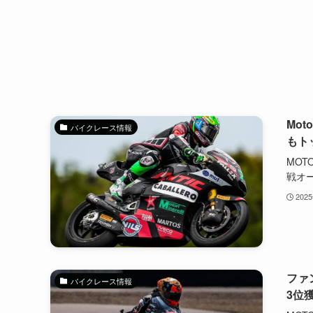
Mo
バイクレース情報
もト
MOT
戦オー
202
ファ
バイクレース情報
3位