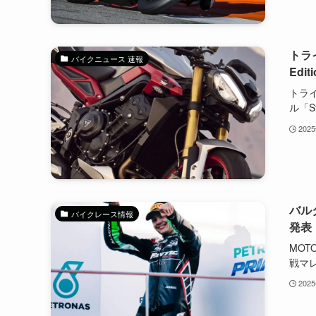
トライ
バイクニュース 速報
Edi
トラ
ル「St.
202
バル
バイクレース情報
発表
MOT
戦マレ
202