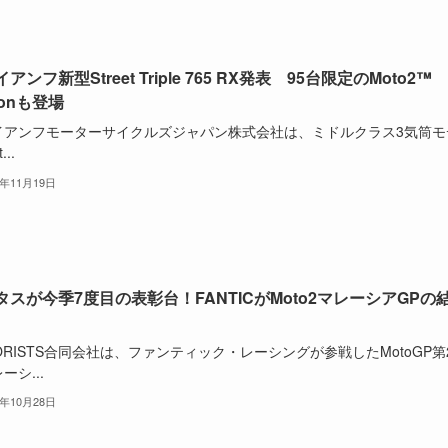
アンフ新型Street Triple 765 RX発表 95台限定のMoto2™
tionも登場
イアンフモーターサイクルズジャパン株式会社は、ミドルクラス3気筒モ
..
5年11月19日
タスが今季7度目の表彰台！FANTICがMoto2マレーシアGPの
ORISTS合同会社は、ファンティック・レーシングが参戦したMotoGP第
ーシ...
5年10月28日