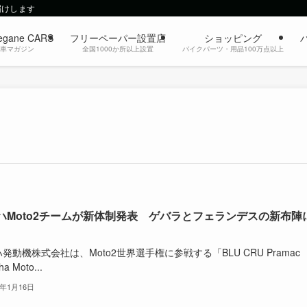
届けします
egane CARS
フリーペーパー設置店
ショッピング
動車マガジン
全国1000か所以上設置
バイクパーツ・用品100万点以上
ハMoto2チームが新体制発表 ゲバラとフェランデスの新布陣
発動機株式会社は、Moto2世界選手権に参戦する「BLU CRU Pramac
a Moto...
6年1月16日