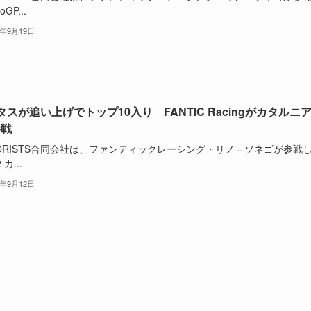
GP...
5年9月19日
タスが追い上げでトップ10入り FANTIC Racingがカタルニ
参戦
TORISTS合同会社は、ファンティックレーシング・リノ＝ソネゴが参戦
 カ...
5年9月12日