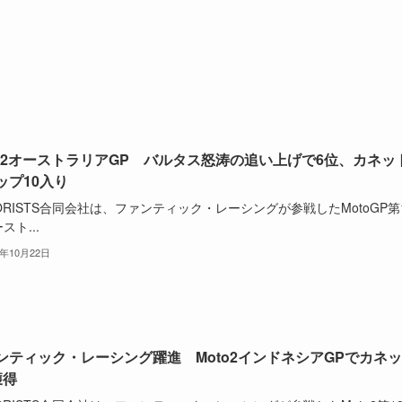
to2オーストラリアGP バルタス怒涛の追い上げで6位、カネッ
ップ10入り
ORISTS合同会社は、ファンティック・レーシングが参戦したMotoGP第
スト...
5年10月22日
ンティック・レーシング躍進 Moto2インドネシアGPでカネ
獲得