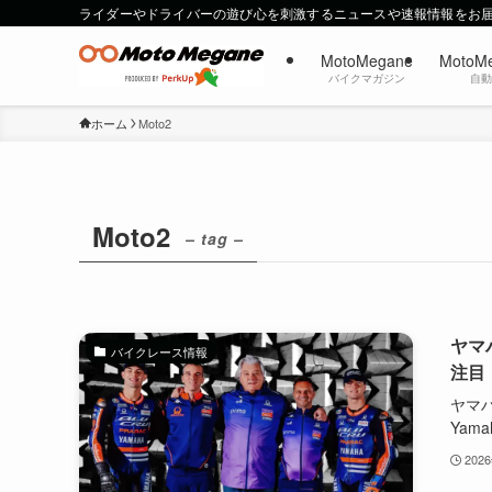
ライダーやドライバーの遊び心を刺激するニュースや速報情報をお
MotoMegane
MotoM
バイクマガジン
自
ホーム
Moto2
Moto2
– tag –
ヤマ
バイクレース情報
注目
ヤマハ
Yamah
202