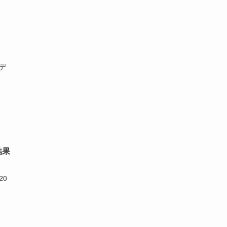
(6)
(22)
(65)
(18)
(30)
(3)
(12)
(21)
(61)
(6)
(20)
(27)
(41)
(4)
(32)
(36)
デ
(8)
(47)
(16)
(1)
(1)
(1)
(55)
結果
20