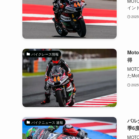
MOT
インド
202
Mo
バイクレース情報
得
MO
たMoto
202
バル
バイクニュース 速報
季6
MO