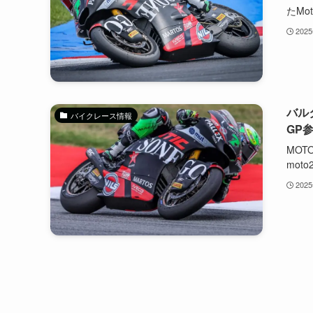
たMoto
202
バル
バイクレース情報
GP
MO
moto2
202