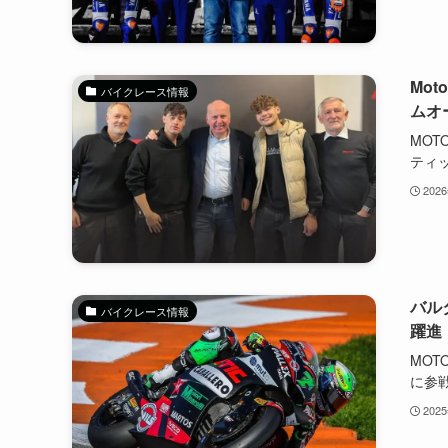
Mo
バイクレース情報
ムオ
MOT
ティッ
202
バル
バイクレース情報
躍進
MOT
に参戦
202