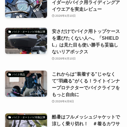
イダーがバイク用ライディングア
イウエアを実走レビュー
2026年4月10日
安さだけでバイク用トップケース
バイク・オートバイ特集記事
を選びたくない人へ。「SHIELD
L」は見た目も使い勝手も妥協し
ないリアボックス
2026年4月10日
これからは‟装着する”じゃなく
バイク用品
て‟羽織る”がくる！ライトインナ
ープロテクターでバイクライフを
もっと自由に
2026年4月9日
酷暑はフルメッシュジャケットで
バイク・オートバイ特集記事
涼しく乗り切れ！ ＃着るカワサ