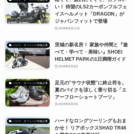
い！ 待望のLS2カーボンフルフェ
イスヘルメット「DRAGON」が
ジャパンフィットで登場
2026年6月11日
茨城の新名所！ 家族や仲間と『遊
バイク・オートバイ特集記事
べて・学べて・美味い』SHOEI
HELMET PARKの1日満喫ガイド
2026年6月3日
足元の‟サウナ状態”に終止符を。
バイク・オートバイ特集記事
夏のバイクを涼しく乗り切る「エ
アーフローショートブーツ」
2026年6月2日
ハードなロングツーリングもおま
バイク・オートバイ特集記事
かせ！ リアボックスSHAD TR46