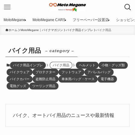
MotoMegane
MotoMegane CARS
フリーペーパー設置店
ショッピン
ホーム
MotoMegane｜バイクマガジン
バイク用品インプレ
バイク用品
バイク用品
– category –
バイク用品インプレ
バイク用品
ヘルメット
小物・グッズ類
バイクウェア
プロテクター
フットウェア
アパレルバッグ
バイクカバー
盗難防止用品
車体用バッグ・ケース
電子機器
電熱グッズ
ツーリング用品
バイク、オートバイ用品のニュースや最新情報