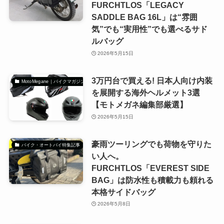
FURCHTLOS「LEGACY
SADDLE BAG 16L」は“雰囲
気”でも“実用性”でも選べるサド
ルバッグ
2026年5月15日
3万円台で買える! 日本人向け内装
MotoMegane｜バイクマガジン
を展開する海外ヘルメット3選
【モトメガネ編集部厳選】
2026年5月15日
豪雨ツーリングでも荷物を守りた
バイク・オートバイ特集記事
い人へ。
FURCHTLOS「EVEREST SIDE
BAG」は防水性も積載力も頼れる
本格サイドバッグ
2026年5月8日