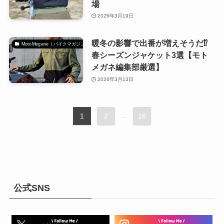
場
2026年3月19日
暖冬の影響で出番が増えそうだ⁉
MotoMegane｜バイクマガジン
春シーズンジャケット3選【モト
メガネ編集部厳選】
2026年3月13日
1
2
...
16
公式SNS