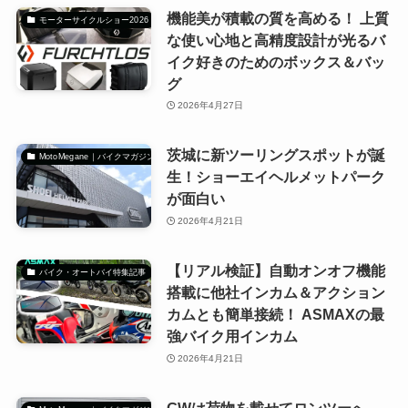
機能美が積載の質を高める！ 上質
モーターサイクルショー2026
な使い心地と高精度設計が光るバ
イク好きのためのボックス＆バッ
グ
2026年4月27日
茨城に新ツーリングスポットが誕
MotoMegane｜バイクマガジン
生！ショーエイヘルメットパーク
が面白い
2026年4月21日
【リアル検証】自動オンオフ機能
バイク・オートバイ特集記事
搭載に他社インカム＆アクション
カムとも簡単接続！ ASMAXの最
強バイク用インカム
2026年4月21日
GWは荷物を載せてロンツーへ