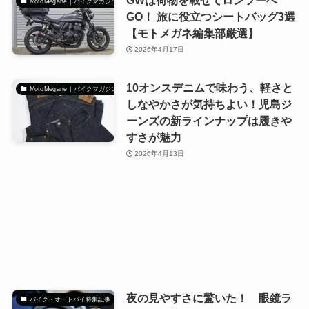
MotoMegane｜バイクマガジン
GO！ 旅に役立つシートバッグ3選
【モトメガネ編集部厳選】
2026年4月17日
10オンスデニムで味わう、軽さと
MotoMegane｜バイクマガジン
しなやかさが気持ちよい！児島ジ
ーンズの新ラインナップは履きや
すさが魅力
2026年4月13日
夜の見やすさに驚いた！ 眼鏡ラ
バイク・オートバイ特集記事