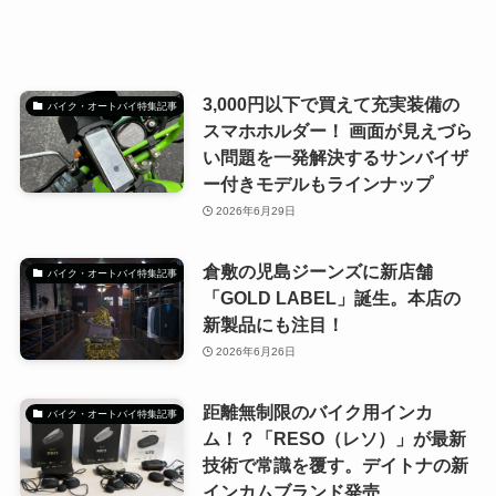
3,000円以下で買えて充実装備の
バイク・オートバイ特集記事
スマホホルダー！ 画面が見えづら
い問題を一発解決するサンバイザ
ー付きモデルもラインナップ
2026年6月29日
倉敷の児島ジーンズに新店舗
バイク・オートバイ特集記事
「GOLD LABEL」誕生。本店の
新製品にも注目！
2026年6月26日
距離無制限のバイク用インカ
バイク・オートバイ特集記事
ム！？「RESO（レソ）」が最新
技術で常識を覆す。デイトナの新
インカムブランド発売