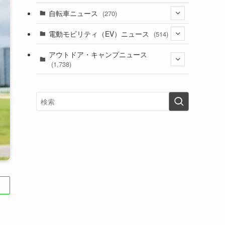
(1)
(256)
自転車ニュース
(270)
(639)
(306)
(604)
(186)
(54)
電動モビリティ（EV）ニュース
(514)
(118)
(6,957)
(252)
(188)
(211)
(132)
アウトドア・キャンプニュース
(38)
(1,226)
(60)
(249)
(2,473)
(1,738)
(250)
(25)
(92)
(28)
(39)
(148)
(302)
(821)
(1)
(3)
(137)
(2,744)
(171)
(24)
(64)
(31)
(1,142)
(12)
(66)
(249)
(8)
(74)
(126)
(118)
(300)
(16)
(16)
(51)
(23)
(166)
(16)
(1,605)
(170)
(27)
(62)
(167)
(25)
(131)
(415)
(34)
(141)
(23)
(147)
(24)
(4)
(171)
(38)
(85)
(5)
(16)
(255)
(33)
(13)
(47)
(274)
(131)
(21)
(98)
(12)
(6)
(34)
(204)
(19)
(15)
(61)
(13)
(171)
(17)
(64)
(47)
(35)
(12)
(59)
(109)
(5)
(60)
(38)
(5)
(41)
(16)