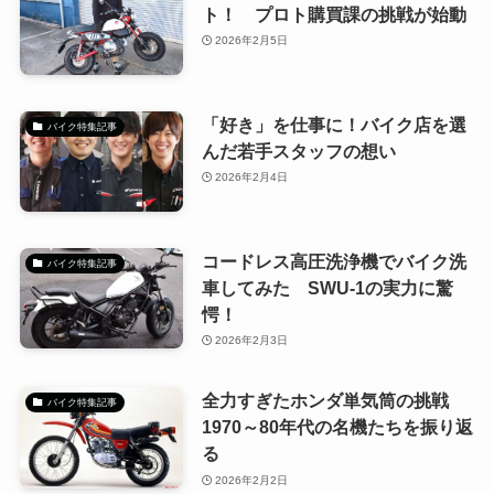
ト！ プロト購買課の挑戦が始動
2026年2月5日
「好き」を仕事に！バイク店を選
バイク特集記事
んだ若手スタッフの想い
2026年2月4日
コードレス高圧洗浄機でバイク洗
バイク特集記事
車してみた SWU-1の実力に驚
愕！
2026年2月3日
全力すぎたホンダ単気筒の挑戦
バイク特集記事
1970～80年代の名機たちを振り返
る
2026年2月2日