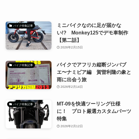
ミニバイクなのに足が届かな
バイク特集記事
い!? Monkey125でデモ車制作
【第二話】
2026年2月15日
バイクでアフリカ縦断ジンバブ
バイク特集記事
エ〜ナミビア編 賀曽利隆の象と
雨に出会う旅
2026年2月14日
MT-09を快適ツーリング仕様
バイク特集記事
に！ プロト厳選カスタムパーツ
特集
2026年2月12日