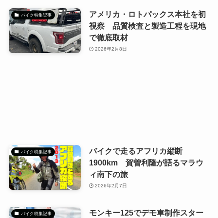
アメリカ・ロトパックス本社を初
バイク特集記事
視察 品質検査と製造工程を現地
で徹底取材
2026年2月8日
バイクで走るアフリカ縦断
バイク特集記事
1900km 賀曽利隆が語るマラウ
ィ南下の旅
2026年2月7日
モンキー125でデモ車制作スター
バイク特集記事