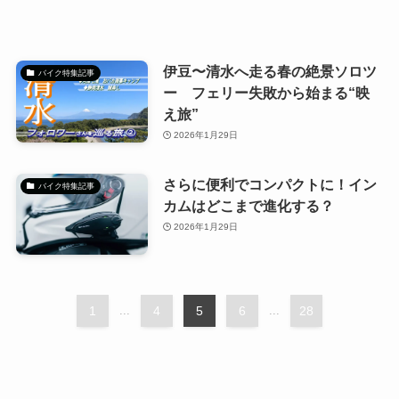
伊豆〜清水へ走る春の絶景ソロツ
バイク特集記事
ー フェリー失敗から始まる“映
え旅”
2026年1月29日
さらに便利でコンパクトに！イン
バイク特集記事
カムはどこまで進化する？
2026年1月29日
1
...
4
5
6
...
28