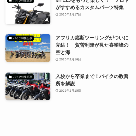
バイク特集記事
がすすめるカスタムパーツ特集
2026年2月17日
アフリカ縦断ツーリングがついに
バイク特集記事
完結！ 賀曽利隆が見た喜望峰の
空と海
2026年2月16日
入校から卒業まで！バイクの教習
バイク特集記事
所を解説
2026年2月15日