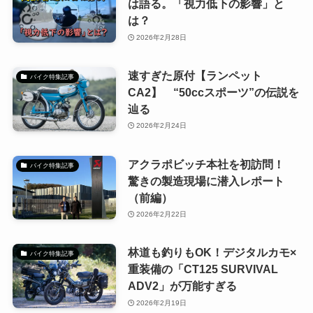
は語る。「視力低下の影響」と
は？
2026年2月28日
速すぎた原付【ランペット
バイク特集記事
CA2】 “50ccスポーツ”の伝説を
辿る
2026年2月24日
アクラポビッチ本社を初訪問！
バイク特集記事
驚きの製造現場に潜入レポート
（前編）
2026年2月22日
林道も釣りもOK！デジタルカモ×
バイク特集記事
重装備の「CT125 SURVIVAL
ADV2」が万能すぎる
2026年2月19日