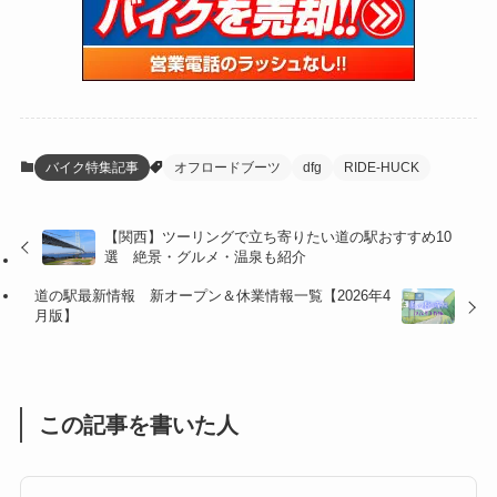
(15)
(61)
(13)
(171)
(17)
(63)
(47)
(35)
(12)
(59)
(109)
(5)
(60)
(38)
(5)
(41)
(16)
(6)
(22)
(65)
(18)
(30)
(3)
(12)
(21)
(61)
(6)
(20)
バイク特集記事
オフロードブーツ
dfg
RIDE-HUCK
(27)
(41)
(4)
【関西】ツーリングで立ち寄りたい道の駅おすすめ10
(32)
(36)
(8)
選 絶景・グルメ・温泉も紹介
(47)
(16)
道の駅最新情報 新オープン＆休業情報一覧【2026年4
月版】
(1)
(1)
(1)
(55)
この記事を書いた人