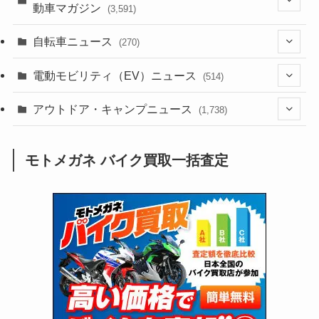
動車マガジン
(3,591)
(1,240)
(1)
(256)
自転車ニュース
(270)
(637)
(306)
(604)
(184)
(54)
電動モビリティ（EV）ニュース
(514)
(118)
(6,953)
(251)
(188)
(211)
(132)
アウトドア・キャンプニュース
(38)
(1,226)
(60)
(249)
(2,473)
(1,738)
(248)
(25)
(92)
(28)
(39)
(148)
(302)
(820)
(1)
(3)
モトメガネ バイク買取一括査定
(137)
(2,734)
(171)
(24)
(64)
(31)
(1,138)
(12)
(66)
(249)
(8)
(72)
(126)
(118)
(300)
(16)
(16)
(51)
(23)
(166)
(16)
(1,605)
(170)
(27)
(62)
(167)
(25)
(131)
(415)
(34)
(141)
(23)
(147)
(24)
(4)
(171)
(38)
(85)
(5)
(16)
(254)
(33)
(13)
(46)
(274)
(131)
(21)
(98)
(12)
(6)
(34)
(204)
(19)