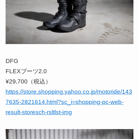
DFG
FLEXブーツ2.0
¥29,700（税込）
https://store.shopping.yahoo.co.jp/motoride/143
7635-2821614.html?sc_i=shopping-pc-web-
result-storesch-rsltlst-img