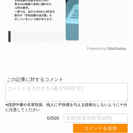
Powered by 
GliaStudios
M
u
t
e