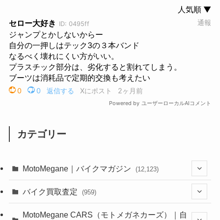
カテゴリー
MotoMegane｜バイクマガジン
(12,123)
(1,381)
バイク買取査定
(959)
(44)
(352)
MotoMegane CARS（モトメガネカーズ）｜自