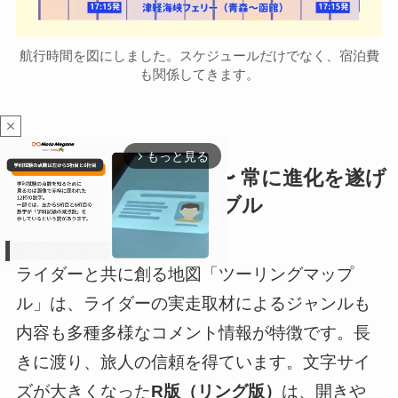
航行時間を図にしました。スケジュールだけでなく、宿泊費
も関係してきます。
close
もっと見る
arrow_forward_ios
〜僕らは今、旅の途中〜 常に進化を遂げ
てきたライダーのバイブル
ライダーと共に創る地図「ツーリングマップ
ル」は、ライダーの実走取材によるジャンルも
M
内容も多種多様なコメント情報が特徴です。長
u
t
きに渡り、旅人の信頼を得ています。文字サイ
e
ズが大きくなった
R版（リング版）
は、開きや