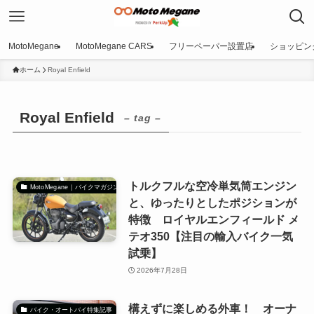
MotoMegane
MotoMegane CARS
フリーペーパー設置店
ショッピン
ホーム
Royal Enfield
Royal Enfield
– tag –
トルクフルな空冷単気筒エンジン
MotoMegane｜バイクマガジン
と、ゆったりとしたポジションが
特徴 ロイヤルエンフィールド メ
テオ350【注目の輸入バイク一気
試乗】
2026年7月28日
構えずに楽しめる外車！ オーナ
バイク・オートバイ特集記事