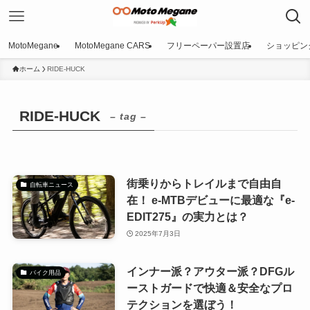
MotoMegane
MotoMegane CARS
フリーペーパー設置店
ショッピン
ホーム
RIDE-HUCK
RIDE-HUCK
– tag –
街乗りからトレイルまで自由自
自転車ニュース
在！ e-MTBデビューに最適な『e-
EDIT275』の実力とは？
2025年7月3日
インナー派？アウター派？DFGル
バイク用品
ーストガードで快適＆安全なプロ
テクションを選ぼう！