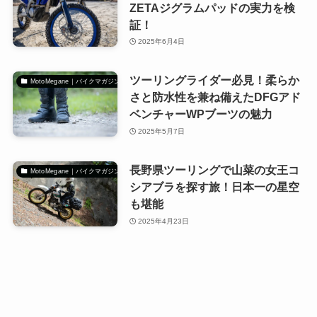
ZETAジグラムパッドの実力を検
証！
2025年6月4日
ツーリングライダー必見！柔らか
MotoMegane｜バイクマガジン
さと防水性を兼ね備えたDFGアド
ベンチャーWPブーツの魅力
2025年5月7日
長野県ツーリングで山菜の女王コ
MotoMegane｜バイクマガジン
シアブラを探す旅！日本一の星空
も堪能
2025年4月23日