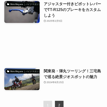
アジャスター付きピボットレバー
MotoMegane｜バイクマガジン
でTT-R125のブレーキをカスタム
しよう
2025年2月5日
関東発・弾丸ツーリング！三宅島
MotoMegane｜バイクマガジン
で巡る絶景ジオスポットの魅力
2024年8月15日
1
2