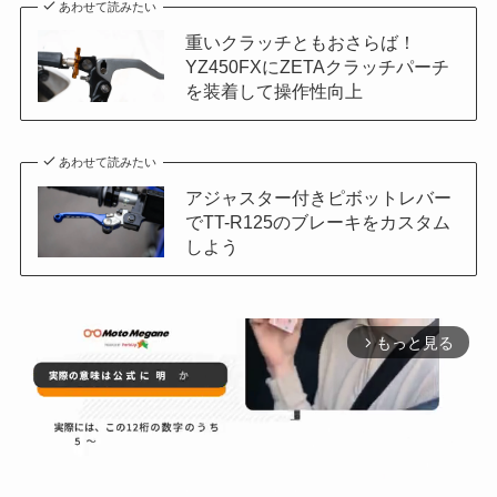
あわせて読みたい
重いクラッチともおさらば！
YZ450FXにZETAクラッチパーチ
を装着して操作性向上
あわせて読みたい
アジャスター付きピボットレバー
でTT-R125のブレーキをカスタム
しよう
もっと見る
arrow_forward_ios