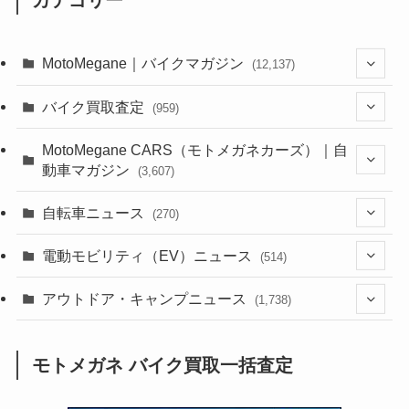
カテゴリー
MotoMegane｜バイクマガジン
(12,137)
(1,385)
バイク買取査定
(959)
(44)
(352)
MotoMegane CARS（モトメガネカーズ）｜自
動車マガジン
(3,607)
(1,243)
(1)
(256)
自転車ニュース
(270)
(639)
(306)
(604)
(186)
(54)
電動モビリティ（EV）ニュース
(514)
(118)
(6,957)
(252)
(188)
(211)
(132)
アウトドア・キャンプニュース
(38)
(1,226)
(60)
(249)
(2,473)
(1,738)
(250)
(25)
(92)
(28)
(39)
(148)
(302)
(821)
(1)
(3)
モトメガネ バイク買取一括査定
(137)
(2,744)
(171)
(24)
(64)
(31)
(1,142)
(12)
(66)
(249)
(8)
(74)
(126)