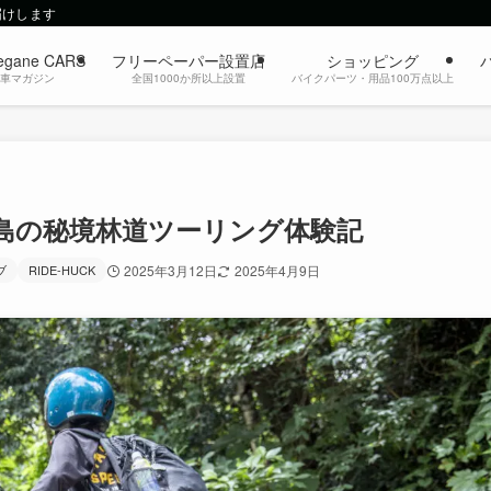
届けします
egane CARS
フリーペーパー設置店
ショッピング
動車マガジン
全国1000か所以上設置
バイクパーツ・用品100万点以上
宅島の秘境林道ツーリング体験記
ブ
RIDE-HUCK
2025年3月12日
2025年4月9日