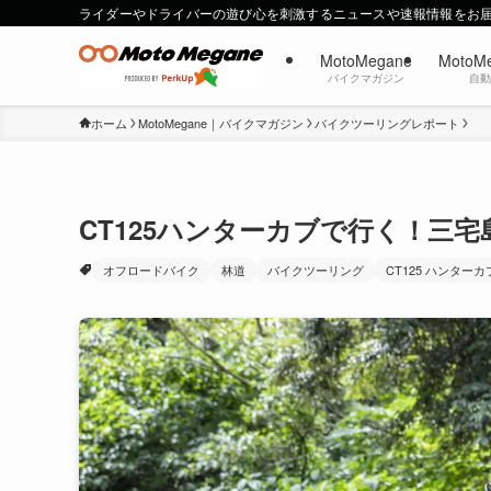
ライダーやドライバーの遊び心を刺激するニュースや速報情報をお
MotoMegane
MotoM
バイクマガジン
自
ホーム
MotoMegane｜バイクマガジン
バイクツーリングレポート
CT125ハンターカブで行く！三
オフロードバイク
林道
バイクツーリング
CT125 ハンターカ