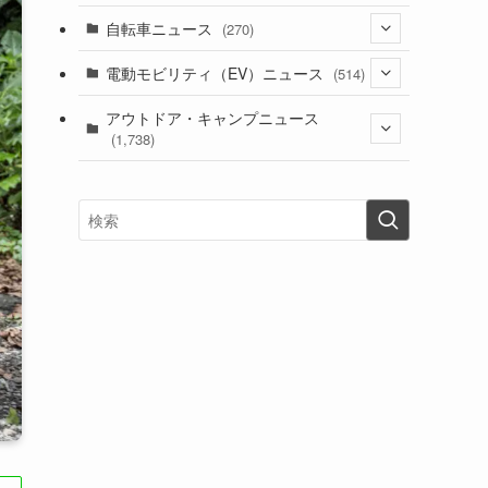
(1)
(256)
自転車ニュース
(270)
(638)
(306)
(604)
(185)
(54)
電動モビリティ（EV）ニュース
(514)
(118)
(6,956)
(252)
(188)
(211)
(132)
アウトドア・キャンプニュース
(38)
(1,226)
(60)
(249)
(2,473)
(1,738)
(249)
(25)
(92)
(28)
(39)
(148)
(302)
(821)
(1)
(3)
(137)
(2,744)
(171)
(24)
(64)
(31)
(1,141)
(12)
(66)
(249)
(8)
(73)
(126)
(118)
(300)
(16)
(16)
(51)
(23)
(166)
(16)
(1,605)
(170)
(27)
(62)
(167)
(25)
(131)
(415)
(34)
(141)
(23)
(147)
(24)
(4)
(171)
(38)
(85)
(5)
(16)
(255)
(33)
(13)
(47)
(274)
(131)
(21)
(98)
(12)
(6)
(34)
(204)
(19)
(15)
(61)
(13)
(171)
(17)
(63)
(47)
(35)
(12)
(59)
(109)
(5)
(60)
(38)
(5)
(41)
(16)