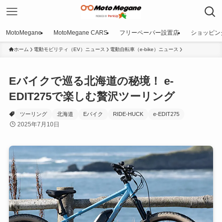
MotoMegane
MotoMegane CARS
フリーペーパー設置店
ショッピン
ホーム
電動モビリティ（EV）ニュース
電動自転車（e-bike）ニュース
Eバイクで巡る北海道の秘境！ e-
EDIT275で楽しむ贅沢ツーリング
ツーリング
北海道
Eバイク
RIDE-HUCK
e-EDIT275
2025年7月10日