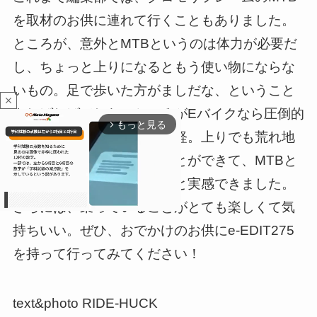
を取材のお供に連れて行くこともありました。
ところが、意外とMTBというのは体力が必要だ
し、ちょっと上りになるともう使い物にならな
いもの。足で歩いた方がましだな、ということ
close
もしばしばでした。ところがEバイクなら圧倒的
もっと見る
arrow_forward_ios
にバイクに近く、さらに気軽。上りでも荒れ地
でもぐいぐい進んで行くことができて、MTBと
は本質的に違うモノなのだと実感できました。
さらには、乗っていることがとても楽しくて気
持ちいい。ぜひ、おでかけのお供にe-EDIT275
M
を持って行ってみてください！
u
t
e
text&photo RIDE-HUCK