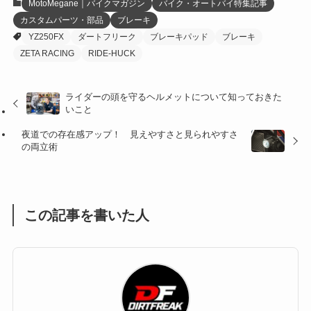
MotoMegane｜バイクマガジン
バイク・オートバイ特集記事
カスタムパーツ・部品
ブレーキ
(27)
(41)
(4)
YZ250FX
ダートフリーク
ブレーキパッド
ブレーキ
(32)
(36)
(8)
ZETA RACING
RIDE-HUCK
(47)
(16)
ライダーの頭を守るヘルメットについて知っておきた
いこと
(1)
(1)
夜道での存在感アップ！ 見えやすさと見られやすさ
(1)
(55)
の両立術
この記事を書いた人