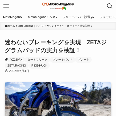
MotoMegane
MotoMegane CARS
フリーペーパー設置店
ショッピン
ホーム
MotoMegane｜バイクマガジン
バイク・オートバイ特集記事
迷わないブレーキングを実現 ZETAジ
グラムパッドの実力を検証！
YZ250FX
ダートフリーク
ブレーキパッド
ブレーキ
ZETA RACING
RIDE-HUCK
2025年6月4日