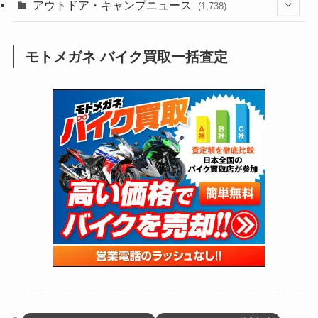
(211)
(132)
アウトドア・キャンプニュース
(38)
(1,226)
(60)
(249)
(2,473)
(1,738)
(250)
(25)
(92)
(28)
(39)
(148)
(302)
(821)
(1)
(3)
モトメガネ バイク買取一括査定
(137)
(2,744)
(171)
(24)
(64)
(31)
(1,142)
(12)
(66)
(249)
(8)
(74)
(126)
(118)
(300)
(16)
(16)
(51)
(23)
(166)
(16)
(1,605)
(170)
(27)
(62)
(167)
(25)
(131)
(415)
(34)
(141)
(23)
(147)
(24)
(4)
(171)
(38)
(85)
(5)
(16)
(255)
(33)
(13)
(47)
(274)
(131)
(21)
(98)
(12)
(6)
(34)
(204)
(19)
(15)
(61)
(13)
(171)
(17)
(64)
(47)
(35)
(12)
(59)
(109)
(5)
(60)
(38)
(5)
(41)
(16)
(6)
(22)
(65)
(18)
(30)
(3)
(12)
(21)
(61)
(6)
(20)