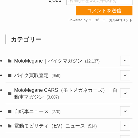
カテゴリー
MotoMegane｜バイクマガジン
(12,137)
(1,385)
バイク買取査定
(959)
(44)
(352)
MotoMegane CARS（モトメガネカーズ）｜自
動車マガジン
(3,607)
(1,243)
(1)
(256)
自転車ニュース
(270)
(639)
(306)
(604)
(186)
(54)
電動モビリティ（EV）ニュース
(514)
(118)
(6,957)
(252)
(188)