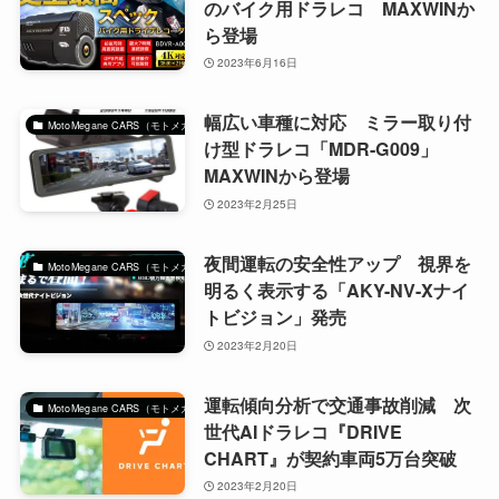
のバイク用ドラレコ MAXWINか
ら登場
2023年6月16日
幅広い車種に対応 ミラー取り付
MotoMegane CARS（モトメガネカーズ）｜自動車マガジン
け型ドラレコ「MDR-G009」
MAXWINから登場
2023年2月25日
夜間運転の安全性アップ 視界を
MotoMegane CARS（モトメガネカーズ）｜自動車マガジン
明るく表示する「AKY-NV-Xナイ
トビジョン」発売
2023年2月20日
運転傾向分析で交通事故削減 次
MotoMegane CARS（モトメガネカーズ）｜自動車マガジン
世代AIドラレコ『DRIVE
CHART』が契約車両5万台突破
2023年2月20日