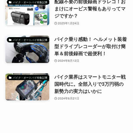
配線不要の前後録画ドラレコ！お
バイク・オートバイ特集記事
まけにオービス警報もありってマ
ジですか？
2025年1月24日
バイク乗り感動！ ヘルメット装着
バイク・オートバイ特集記事
型ドライブレコーダーが取付け簡
単＆前後録画で超便利！
2024年8月12日
バイク業界はスマートモニター戦
バイク・オートバイ特集記事
国時代に。全部入りで3万円弱の
新勢力の実力はいかに
2024年6月21日