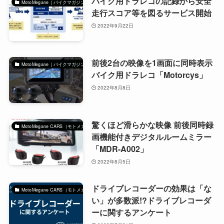
バイク用ドラレコの記録から安全
MotoMegane｜バイクマガジン
走行スコア等を図るサービス開始
2022年9月22日
前後2台の映像を1画面に同時表示
MotoMegane｜バイクマガジン
バイク用ドラレコ「Motorcys」
2022年8月8日
驚くほど滑らかな映像 前後同時録
MotoMegane CARS（モトメガネカーズ）｜自動車マガジン
画機能付きデジタルルームミラー
「MDR-A002」
2022年8月5日
ドライブレコーダーの効果は「な
MotoMegane CARS（モトメガネカーズ）｜自動車マガジン
い」が多数派!?ドライブレコーダ
ーに関するアンケート