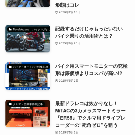
形態はコレ
2026年2月18日
記録するだけじゃもったいない
MotoMegane｜バイクマガジン
バイク乗りの活用術とは？
2025年6月20日
バイク用スマートモニターの究極
バイク・オートバイ特集記事
形は廉価版よりコスパが高い!?
2025年5月2日
最新ドラレコは抜かりなし！
クルマ・自動車特集記事
MiTACの3カメラスマートミラー
『ER58』でクルマ用ドライブレ
コーダーの“死角ゼロ”を狙う
2025年5月2日