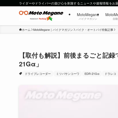
ライダーやドライバーの遊び心を刺激するニュースや速報情報をお
MotoMegane
MotoM
バイクマガジン
自
ホーム
MotoMegane｜バイクマガジン
バイク・オートバイ特集記事
【取付も解説】前後まるごと記録で
21Gα」
ドライブレコーダー
ミツバサンコーワ
EDR-21Gα
ドラレコ