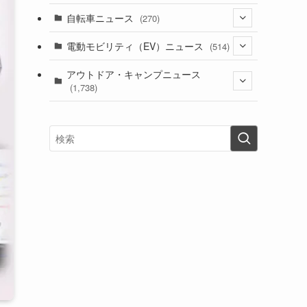
(1)
(256)
自転車ニュース
(270)
(638)
(306)
(604)
(185)
(54)
電動モビリティ（EV）ニュース
(514)
(118)
(6,957)
(252)
(188)
(211)
(132)
アウトドア・キャンプニュース
(38)
(1,226)
(60)
(249)
(2,473)
(1,738)
(249)
(25)
(92)
(28)
(39)
(148)
(302)
(821)
(1)
(3)
(137)
(2,744)
(171)
(24)
(64)
(31)
(1,141)
(12)
(66)
(249)
(8)
(73)
(126)
(118)
(300)
(16)
(16)
(51)
(23)
(166)
(16)
(1,605)
(170)
(27)
(62)
(167)
(25)
(131)
(415)
(34)
(141)
(23)
(147)
(24)
(4)
(171)
(38)
(85)
(5)
(16)
(255)
(33)
(13)
(47)
(274)
(131)
(21)
(98)
(12)
(6)
(34)
(204)
(19)
(15)
(61)
(13)
(171)
(17)
(63)
(47)
(35)
(12)
(59)
(109)
(5)
(60)
(38)
(5)
(41)
(16)