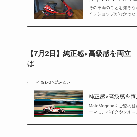
その車両のことを知るな
イクショップがなかった
【7月2日】純正感×高級感を両
は
あわせて読みたい
純正感×高級感を
MotoMeganeをご覧
ーマに、バイクやクルマ、e