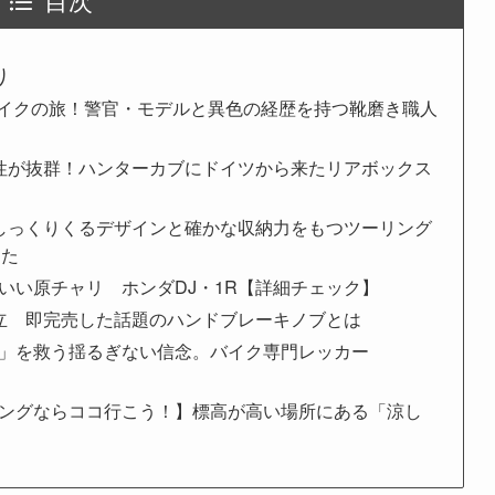
り
きバイクの旅！警官・モデルと異色の経歴を持つ靴磨き職人
牢性が抜群！ハンターカブにドイツから来たリアボックス
もしっくりくるデザインと確かな収納力をもつツーリング
った
いい原チャリ ホンダDJ・1R【詳細チェック】
両立 即完売した話題のハンドブレーキノブとは
た」を救う揺るぎない信念。バイク専門レッカー
リングならココ行こう！】標高が高い場所にある「涼し