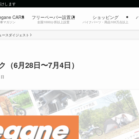
届けします
egane CARS
フリーペーパー設置店
ショッピング
動車マガジン
全国1000か所以上設置
バイクパーツ・用品100万点以上
ュースダイジェスト
（6月28日〜7月4日）
1日