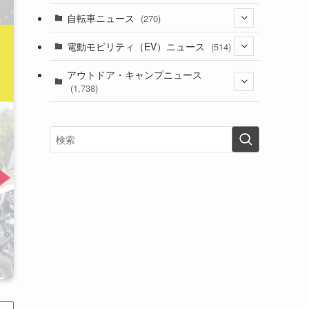
(1)
(256)
自転車ニュース
(270)
(637)
(306)
(604)
(185)
(54)
電動モビリティ（EV）ニュース
(514)
(118)
(6,953)
(252)
(188)
(211)
(132)
アウトドア・キャンプニュース
(38)
(1,226)
(60)
(249)
(2,473)
(1,738)
(248)
(25)
(92)
(28)
(39)
(148)
(302)
(820)
(1)
(3)
(137)
(2,740)
(171)
(24)
(64)
(31)
(1,139)
(12)
(66)
(249)
(8)
(72)
(126)
(118)
(300)
(16)
(16)
(51)
(23)
(166)
(16)
(1,605)
(170)
(27)
(62)
(167)
(25)
(131)
(415)
(34)
(141)
(23)
(147)
(24)
(4)
(171)
(38)
(85)
(5)
(16)
(254)
(33)
(13)
(47)
(274)
(131)
(21)
(98)
(12)
(6)
(34)
(204)
(19)
(15)
(61)
(13)
(171)
(17)
(63)
(47)
(35)
(12)
(59)
(109)
(5)
(60)
(38)
(5)
(41)
(16)