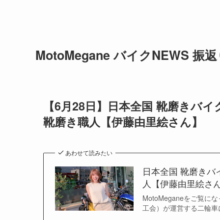
MotoMegane バイクNEWS 振
【6月28日】日本全国 靴磨きバ
靴磨き職人【伊藤由里絵さん】
あわせて読みたい
日本全国 靴磨き
人【伊藤由里絵さ
MotoMeganeをご覧
工会）が運営する二輪車に