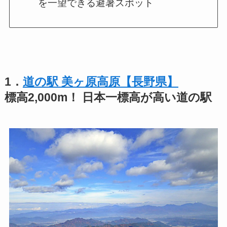
を一望できる避暑スポット
1．
道の駅 美ヶ原高原【長野県】
標高2,000m！ 日本一標高が高い道の駅