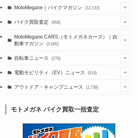
MotoMegane｜バイクマガジン
(12,133)
(1,384)
バイク買取査定
(959)
(44)
(352)
MotoMegane CARS（モトメガネカーズ）｜自
動車マガジン
(3,605)
(1,242)
(1)
(256)
自転車ニュース
(270)
(638)
(306)
(604)
(185)
(54)
電動モビリティ（EV）ニュース
(514)
(118)
(6,956)
(252)
(188)
(211)
(132)
アウトドア・キャンプニュース
(38)
(1,226)
(60)
(249)
(2,473)
(1,738)
(249)
(25)
(92)
(28)
(39)
(148)
(302)
(821)
(1)
(3)
モトメガネ バイク買取一括査定
(137)
(2,744)
(171)
(24)
(64)
(31)
(1,141)
(12)
(66)
(249)
(8)
(73)
(126)
(118)
(300)
(16)
(16)
(51)
(23)
(166)
(16)
(1,605)
(170)