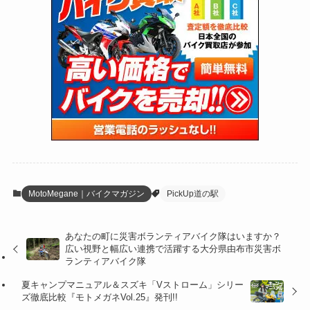
(27)
(62)
(167)
(25)
(131)
(415)
(34)
(141)
(23)
(147)
(24)
(4)
(171)
(38)
(85)
(5)
(16)
(255)
(33)
(13)
(47)
(274)
(131)
(21)
(98)
(12)
(6)
(34)
(204)
(19)
(15)
(61)
(13)
(171)
(17)
(63)
(47)
(35)
(12)
(59)
(109)
(5)
(60)
(38)
(5)
(41)
(16)
(6)
(22)
(65)
(18)
(30)
(3)
(12)
(21)
(61)
(6)
(20)
MotoMegane｜バイクマガジン
PickUp道の駅
(27)
(41)
(4)
あなたの町に災害ボランティアバイク隊はいますか？
(32)
(36)
(8)
広い視野と幅広い連携で活躍する大分県由布市災害ボ
ランティアバイク隊
(47)
(16)
夏キャンプマニュアル＆スズキ「Vストローム」シリー
ズ徹底比較『モトメガネVol.25』発刊!!
(1)
(1)