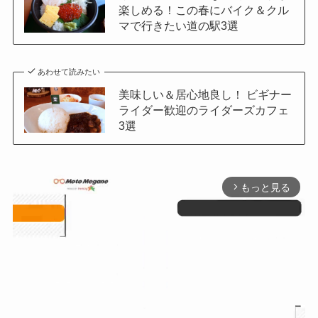
楽しめる！この春にバイク＆クル
マで行きたい道の駅3選
あわせて読みたい
美味しい＆居心地良し！ ビギナー
ライダー歓迎のライダーズカフェ
3選
もっと見る
arrow_forward_ios