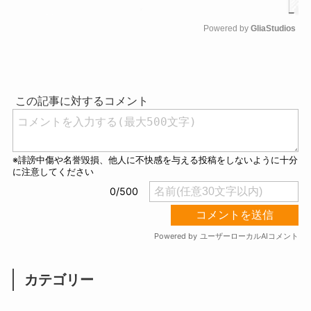
Powered by 
GliaStudios
M
u
t
e
カテゴリー