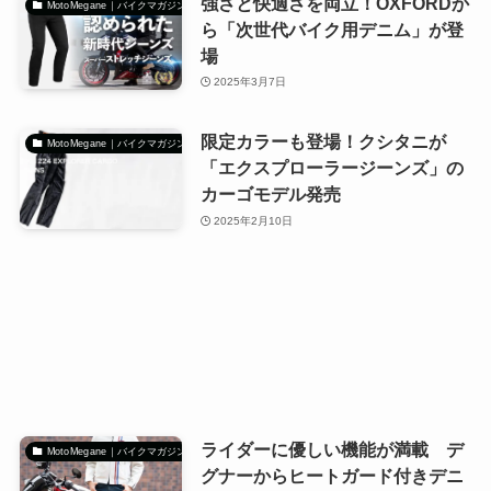
強さと快適さを両立！OXFORDか
MotoMegane｜バイクマガジン
ら「次世代バイク用デニム」が登
場
2025年3月7日
限定カラーも登場！クシタニが
MotoMegane｜バイクマガジン
「エクスプローラージーンズ」の
カーゴモデル発売
2025年2月10日
ライダーに優しい機能が満載 デ
MotoMegane｜バイクマガジン
グナーからヒートガード付きデニ