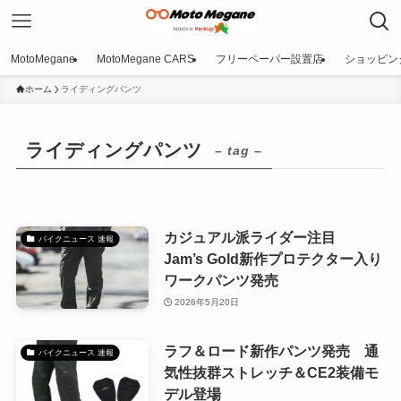
MotoMegane
MotoMegane CARS
フリーペーパー設置店
ショッピン
ホーム
ライディングパンツ
ライディングパンツ
– tag –
カジュアル派ライダー注目
バイクニュース 速報
Jam’s Gold新作プロテクター入り
ワークパンツ発売
2026年5月20日
ラフ＆ロード新作パンツ発売 通
バイクニュース 速報
気性抜群ストレッチ＆CE2装備モ
デル登場