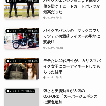
バイクのエンジン熱による低温火
バイク・オートバイ特集記事
傷を防ぐ！ヒートガードパンツが
最高だった
2022年5月4日
バイクアパレルの「マックスフリ
バイク・オートバイ特集記事
ッツ」がお洒落ライダーの聖地に
変貌!?
2022年3月12日
モテたい40代男性が、カリスマバ
バイク・オートバイ特集記事
イク女子にコーディネートしても
らった結果
2022年2月9日
強さと美脚効果が人気の
バイクパーツ用品新商品
OXFORD「スーパージェギンス」
に新色追加