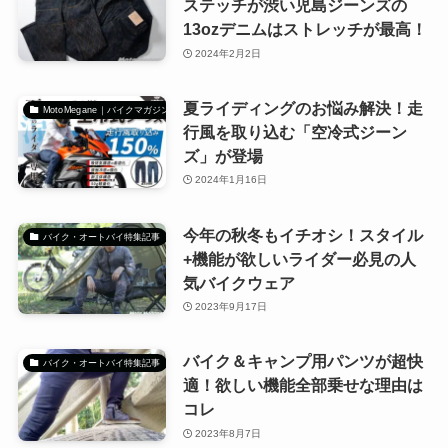
ステッチが渋い児島ジーンズの
13ozデニムはストレッチが最高！
2024年2月2日
夏ライディングのお悩み解決！走
MotoMegane｜バイクマガジン
行風を取り込む「空冷式ジーン
ズ」が登場
2024年1月16日
今年の秋冬もイチオシ！スタイル
バイク・オートバイ特集記事
+機能が欲しいライダー必見の人
気バイクウェア
2023年9月17日
バイク＆キャンプ用パンツが超快
バイク・オートバイ特集記事
適！欲しい機能全部乗せな理由は
コレ
2023年8月7日