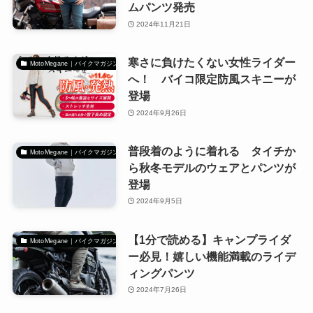
ムパンツ発売
2024年11月21日
寒さに負けたくない女性ライダー
MotoMegane｜バイクマガジン
へ！ バイコ限定防風スキニーが
登場
2024年9月26日
普段着のように着れる タイチか
MotoMegane｜バイクマガジン
ら秋冬モデルのウェアとパンツが
登場
2024年9月5日
【1分で読める】キャンプライダ
MotoMegane｜バイクマガジン
ー必見！嬉しい機能満載のライデ
ィングパンツ
2024年7月26日