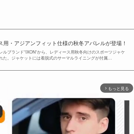
ース用・アジアンフィット仕様の秋冬アパレルが登場！
ルブランド”IXON”から、レディース用秋冬向けのスポーツジャケ
れた。ジャケットには着脱式のサーマルライニングが付属…
もっと見る
arrow_forward_ios