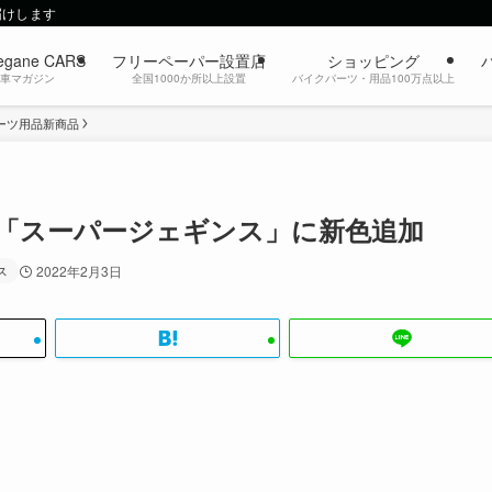
届けします
egane CARS
フリーペーパー設置店
ショッピング
動車マガジン
全国1000か所以上設置
バイクパーツ・用品100万点以上
ーツ用品新商品
D「スーパージェギンス」に新色追加
ス
2022年2月3日