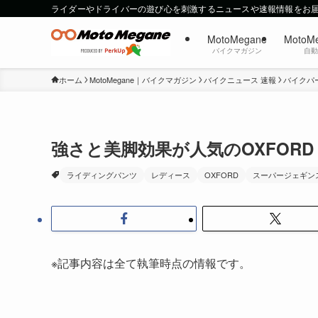
ライダーやドライバーの遊び心を刺激するニュースや速報情報をお
MotoMegane
MotoM
バイクマガジン
自
ホーム
MotoMegane｜バイクマガジン
バイクニュース 速報
バイクパ
強さと美脚効果が人気のOXFOR
ライディングパンツ
レディース
OXFORD
スーパージェギン
※記事内容は全て執筆時点の情報です。