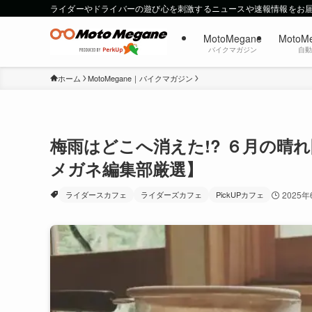
ライダーやドライバーの遊び心を刺激するニュースや速報情報をお
MotoMegane
MotoM
バイクマガジン
自
ホーム
MotoMegane｜バイクマガジン
梅雨はどこへ消えた!? ６月の晴
メガネ編集部厳選】
ライダースカフェ
ライダーズカフェ
PickUPカフェ
2025年