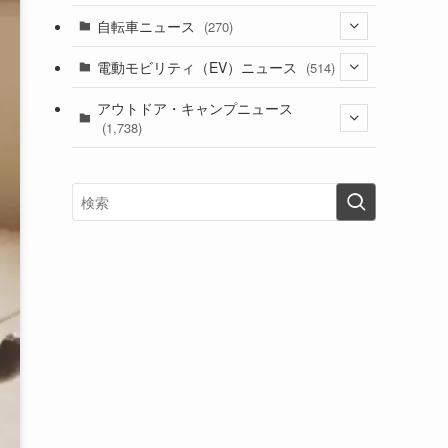
(1)
(256)
自転車ニュース
(270)
(639)
(306)
(604)
(186)
(54)
電動モビリティ（EV）ニュース
(514)
(118)
(6,957)
(252)
(188)
(211)
(132)
アウトドア・キャンプニュース
(38)
(1,226)
(60)
(249)
(2,473)
(1,738)
(250)
(25)
(92)
(28)
(39)
(148)
(302)
(821)
(1)
(3)
(137)
(2,744)
(171)
(24)
(64)
(31)
(1,142)
(12)
(66)
(249)
(8)
(74)
(126)
(118)
(300)
(16)
(16)
(51)
(23)
(166)
(16)
(1,605)
(170)
(27)
(62)
(167)
(25)
(131)
(415)
(34)
(141)
(23)
(147)
(24)
(4)
(171)
(38)
(85)
(5)
(16)
(255)
(33)
(13)
(47)
(274)
(131)
(21)
(98)
(12)
(6)
(34)
(204)
(19)
(15)
(61)
(13)
(171)
(17)
(64)
(47)
(35)
(12)
(59)
(109)
(5)
(60)
(38)
(5)
(41)
(16)