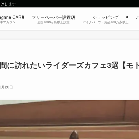
届けします
egane CARS
フリーペーパー設置店
ショッピング
動車マガジン
全国1000か所以上設置
バイクパーツ・用品100万点以上
れ間に訪れたいライダーズカフェ3選【モ
6月20日