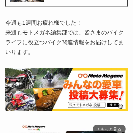
今週も1週間お疲れ様でした！
来週もモトメガネ編集部では、皆さまのバイク
ライフに役立つバイク関連情報をお届けしてま
いります。
もっと見る
arrow_forward_ios