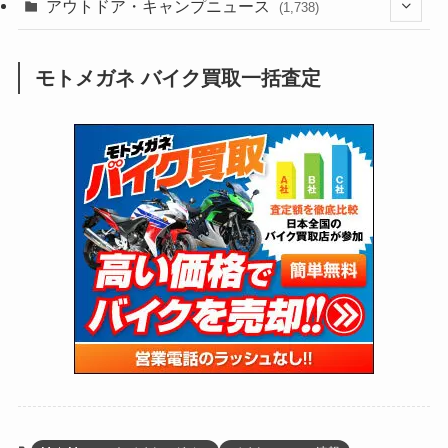
(132)
アウトドア・キャンプニュース
(38)
(1,226)
(60)
(249)
(2,473)
(1,738)
(249)
(25)
(92)
(28)
(39)
(148)
(302)
(821)
(1)
(3)
モトメガネ バイク買取一括査定
(137)
(2,743)
(171)
(24)
(64)
(31)
(1,141)
(12)
(66)
(249)
(8)
(73)
(126)
(118)
(300)
(16)
(16)
(51)
(23)
(166)
(16)
(1,605)
(170)
(27)
(62)
(167)
(25)
(131)
(415)
(34)
(141)
(23)
(147)
(24)
(4)
(171)
(38)
(85)
(5)
(16)
(255)
(33)
(13)
(47)
(274)
(131)
(21)
(98)
(12)
(6)
(34)
(204)
(19)
(15)
(61)
(13)
(171)
(17)
(63)
(47)
(35)
(12)
(59)
(109)
(5)
(60)
(38)
(5)
(41)
(16)
(6)
(22)
(65)
(18)
(30)
(3)
(12)
(21)
(61)
(6)
(20)