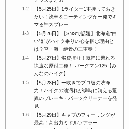
グッズまとめ
【5月25日】1ライダー1本持っておき
たい！洗車＆コーティングが一発でキ
マる神スプレー
【5月26日】【SNSで話題】北海道“白
い道”がバイク乗りの心を掴む理由と
は？空・海・絶景の三重奏！
【5月27日】燃費抜群！気軽に乗れる
快速な原付二種！ バーグマン125【み
んなのバイク】
【5月28日】一吹きでプロ級の洗浄
力！バイクの油汚れが瞬時に消える驚
異のブレーキ・パーツクリーナーを発
見
【5月29日】キャブのフィーリングが
最高！高出力ミドルツアラー