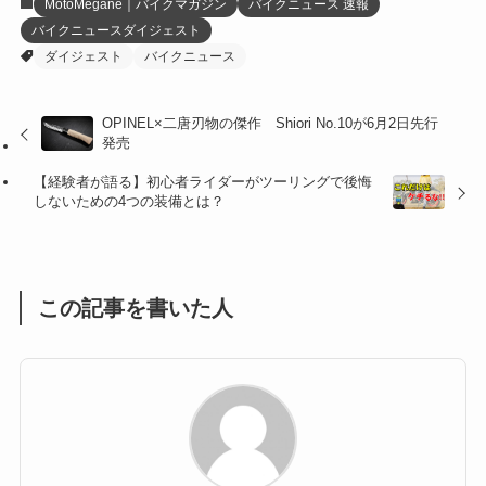
MotoMegane｜バイクマガジン
バイクニュース 速報
バイクニュースダイジェスト
(27)
(41)
(4)
ダイジェスト
バイクニュース
(32)
(36)
(8)
OPINEL×二唐刃物の傑作 Shiori No.10が6月2日先行
(47)
(16)
発売
(1)
(1)
【経験者が語る】初心者ライダーがツーリングで後悔
しないための4つの装備とは？
(1)
(55)
この記事を書いた人