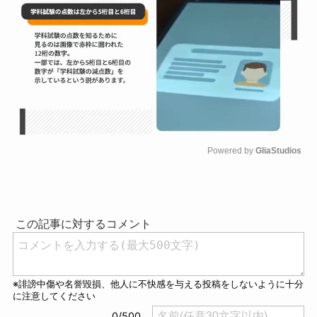
Powered by 
GliaStudios
M
u
t
e