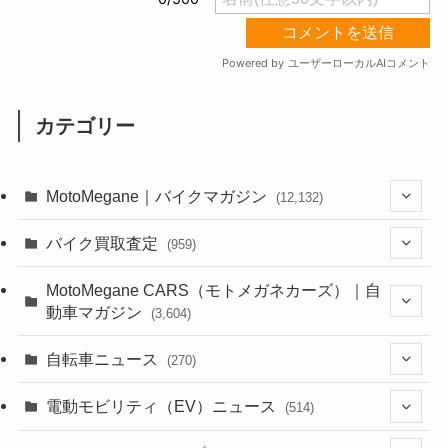
カテゴリー
MotoMegane｜バイクマガジン
(12,132)
(1,384)
バイク買取査定
(959)
(44)
(352)
MotoMegane CARS（モトメガネカーズ）｜自
動車マガジン
(3,604)
(1,242)
(1)
(256)
自転車ニュース
(270)
(638)
(306)
(604)
(185)
(54)
電動モビリティ（EV）ニュース
(514)
(118)
(6,955)
(252)
(188)
(211)