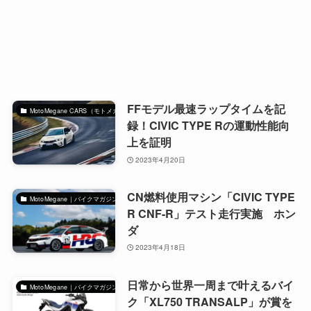
FFモデル最速ラップタイムを記
MotoMegane CARS（モトメガネカーズ）｜自動車マガジン
録！CIVIC TYPE Rの運動性能向
上を証明
2023年4月20日
CN燃料使用マシン「CIVIC TYPE
MotoMegane｜バイクマガジン
R CNF-R」テスト走行実施 ホン
ダ
2023年4月18日
日常から世界一周まで叶えるバイ
MotoMegane｜バイクマガジン
ク「XL750 TRANSALP」が賞を