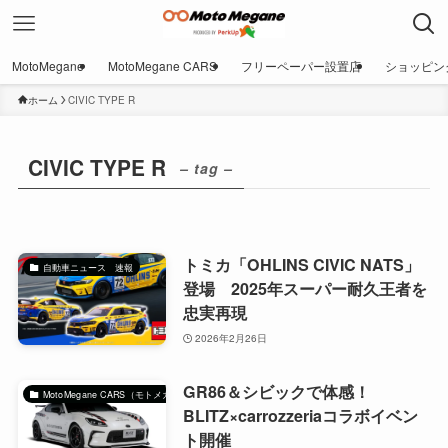
MotoMegane
MotoMegane CARS
フリーペーパー設置店
ショッピン
ホーム
CIVIC TYPE R
CIVIC TYPE R
– tag –
トミカ「OHLINS CIVIC NATS」
自動車ニュース 速報
登場 2025年スーパー耐久王者を
忠実再現
2026年2月26日
GR86＆シビックで体感！
MotoMegane CARS（モトメガネカーズ）｜自動車マガジン
BLITZ×carrozzeriaコラボイベン
ト開催