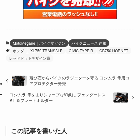
(59)
(109)
(5)
(60)
(38)
(5)
(41)
(16)
(6)
(22)
(65)
(18)
(30)
(3)
(12)
(21)
(61)
(6)
(20)
MotoMegane｜バイクマガジン
バイクニュース 速報
ホンダ
XL750 TRANSALP
CIVIC TYPE R
CB750 HORNET
(27)
(41)
(4)
レッドドットデザイン賞
(32)
(36)
(8)
飛び石からバイクのラジエターを守る ヨシムラ 隼用コ
(47)
(16)
アプロテクター発売
(1)
(1)
ヨシムラ 隼をよりシャープな印象に フェンダーレス
KIT＆プレートホルダー
(1)
(55)
この記事を書いた人