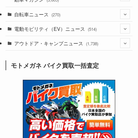
(1,242)
(1)
自転車ニュース
(256)
(270)
(638)
(306)
(604)
(185)
電動モビリティ（EV）ニュース
(54)
(514)
(118)
(6,956)
(252)
(188)
(211)
アウトドア・キャンプニュース
(132)
(38)
(1,226)
(60)
(249)
(2,473)
(1,738)
(249)
(25)
(92)
(28)
(39)
(148)
(302)
(821)
(1)
(3)
モトメガネ バイク買取一括査定
(137)
(2,744)
(171)
(24)
(64)
(31)
(1,141)
(12)
(66)
(249)
(8)
(73)
(126)
(118)
(300)
(16)
(16)
(51)
(23)
(166)
(16)
(1,605)
(170)
(27)
(62)
(167)
(25)
(131)
(415)
(34)
(141)
(23)
(147)
(24)
(4)
(171)
(38)
(85)
(5)
(16)
(255)
(33)
(13)
(47)
(274)
(131)
(21)
(98)
(12)
(6)
(34)
(204)
(19)
(15)
(61)
(13)
(171)
(17)
(63)
(47)
(35)
(12)