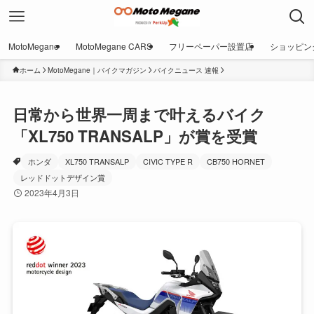
MotoMegane
MotoMegane CARS
フリーペーパー設置店
ショッピン
ホーム
MotoMegane｜バイクマガジン
バイクニュース 速報
日常から世界一周まで叶えるバイク
「XL750 TRANSALP」が賞を受賞
ホンダ
XL750 TRANSALP
CIVIC TYPE R
CB750 HORNET
レッドドットデザイン賞
2023年4月3日