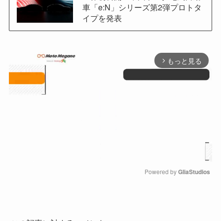
車「e:N」シリーズ第2弾プロトタ
イプを発表
もっと見る
arrow_forward_ios
Powered by 
GliaStudios
M
u
t
e