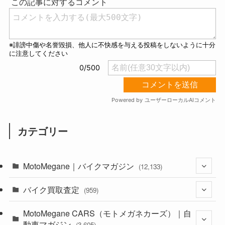
カテゴリー
MotoMegane｜バイクマガジン
(12,133)
バイク買取査定
(1,384)
(959)
(44)
MotoMegane CARS（モトメガネカーズ）｜自
(352)
動車マガジン
(3,605)