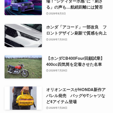
場！“シティターボ感”に「刺さ
る」の声も…航続距離には賛否
2026年8月3日
ホンダ「アコード」一部改良 フ
ロントデザイン刷新で質感を向上
2026年7月30日
【ホンダCB400Four回顧試乗】
400cc四気筒を定着させた名車
2026年7月29日
オリオンエースがHONDA新作ア
パレル発売 バッグやTシャツな
ど4アイテム登場
2026年7月28日