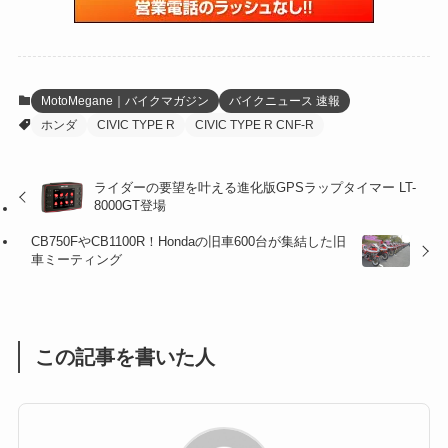
(6)
(22)
(65)
(18)
(30)
(3)
(12)
(21)
(61)
(6)
(20)
MotoMegane｜バイクマガジン
バイクニュース 速報
ホンダ
CIVIC TYPE R
CIVIC TYPE R CNF-R
(27)
(41)
(4)
(32)
(36)
(8)
ライダーの要望を叶える進化版GPSラップタイマー LT-
8000GT登場
(47)
(16)
CB750FやCB1100R！Hondaの旧車600台が集結した旧
(1)
(1)
車ミーティング
(1)
(55)
この記事を書いた人