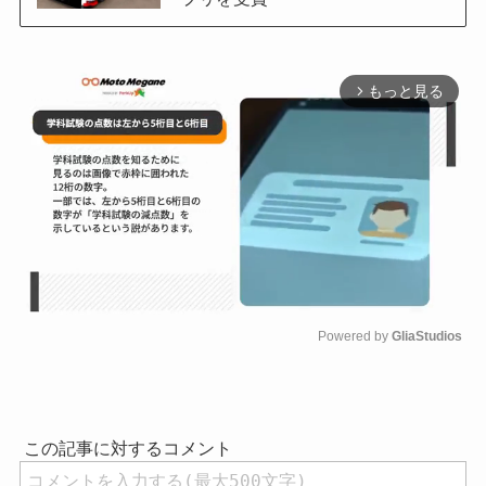
もっと見る
arrow_forward_ios
Powered by 
GliaStudios
M
u
t
e