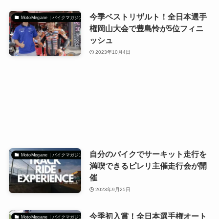
今季ベストリザルト！全日本選手
MotoMegane｜バイクマガジン
権岡山大会で豊島怜が5位フィニ
ッシュ
2023年10月4日
自分のバイクでサーキット走行を
MotoMegane｜バイクマガジン
満喫できるピレリ主催走行会が開
催
2023年9月25日
今季初入賞！全日本選手権オート
MotoMegane｜バイクマガジン