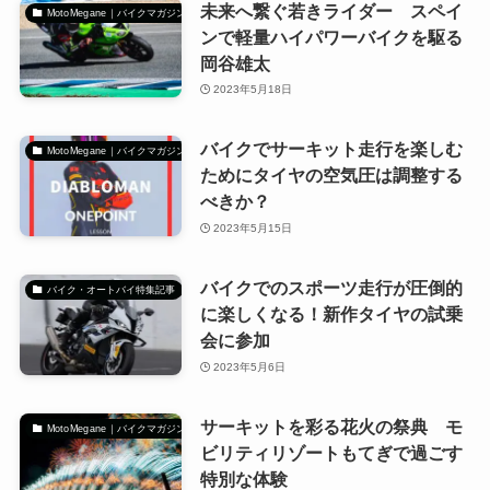
未来へ繋ぐ若きライダー スペイ
MotoMegane｜バイクマガジン
ンで軽量ハイパワーバイクを駆る
岡谷雄太
2023年5月18日
バイクでサーキット走行を楽しむ
MotoMegane｜バイクマガジン
ためにタイヤの空気圧は調整する
べきか？
2023年5月15日
バイクでのスポーツ走行が圧倒的
バイク・オートバイ特集記事
に楽しくなる！新作タイヤの試乗
会に参加
2023年5月6日
サーキットを彩る花火の祭典 モ
MotoMegane｜バイクマガジン
ビリティリゾートもてぎで過ごす
特別な体験