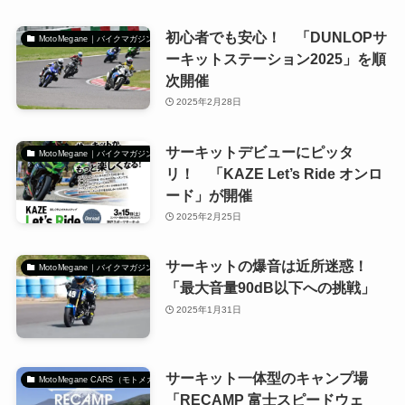
初心者でも安心！ 「DUNLOPサ
MotoMegane｜バイクマガジン
ーキットステーション2025」を順
次開催
2025年2月28日
サーキットデビューにピッタ
MotoMegane｜バイクマガジン
リ！ 「KAZE Let’s Ride オンロ
ード」が開催
2025年2月25日
サーキットの爆音は近所迷惑！
MotoMegane｜バイクマガジン
「最大音量90dB以下への挑戦」
2025年1月31日
サーキット一体型のキャンプ場
MotoMegane CARS（モトメガネカーズ）｜自動車マガジン
「RECAMP 富士スピードウェ