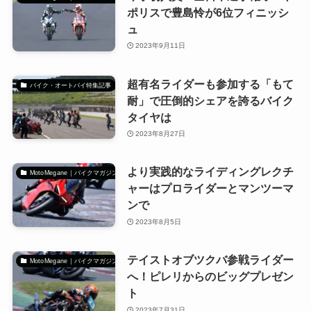
ポリスで豊島怜が6位フィニッシ
ュ
2023年9月11日
超有名ライダーも参加する「もて
バイク・オートバイ特集記事
耐」で圧倒的シェアを誇るバイク
タイヤは
2023年8月27日
より実践的なライディングレクチ
MotoMegane｜バイクマガジン
ャーはプロライダーとマンツーマ
ンで
2023年8月5日
テイストオブツクバ参戦ライダー
MotoMegane｜バイクマガジン
へ！ピレリからのビッグプレゼン
ト
2023年7月31日