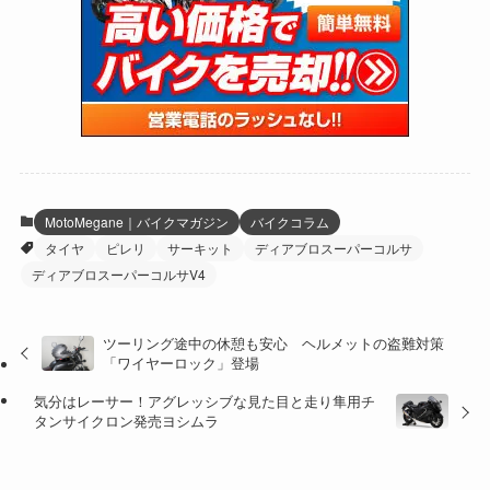
(47)
(274)
(131)
(21)
(98)
(12)
(6)
(34)
(204)
(19)
(15)
(61)
(13)
(171)
(17)
(63)
(47)
(35)
(12)
(59)
(109)
(5)
(60)
(38)
(5)
(41)
(16)
(6)
(22)
(65)
(18)
(30)
(3)
(12)
(21)
(61)
(6)
(20)
MotoMegane｜バイクマガジン
バイクコラム
タイヤ
ピレリ
サーキット
ディアブロスーパーコルサ
(27)
(41)
(4)
ディアブロスーパーコルサV4
(32)
(36)
(8)
ツーリング途中の休憩も安心 ヘルメットの盗難対策
(47)
(16)
「ワイヤーロック」登場
(1)
(1)
気分はレーサー！アグレッシブな見た目と走り隼用チ
タンサイクロン発売ヨシムラ
(1)
(55)