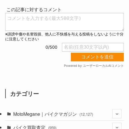
t
e
カテゴリー
MotoMegane｜バイクマガジン
(12,127)
バイク買取査定
(1,382)
(959)