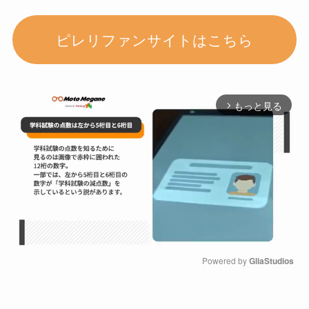
ピレリファンサイトはこちら
もっと見る
arrow_forward_ios
Powered by 
GliaStudios
M
u