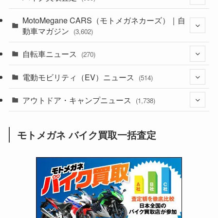
(44)
MotoMegane CARS（モトメガネカーズ）｜自
(352)
動車マガジン
(3,602)
(1,241)
(1)
自転車ニュース
(256)
(270)
(637)
(306)
(604)
(185)
電動モビリティ（EV）ニュース
(54)
(514)
(118)
(6,955)
(252)
(188)
(211)
アウトドア・キャンプニュース
(132)
(38)
(1,226)
(60)
(249)
(2,473)
(1,738)
(248)
(25)
(92)
(28)
(39)
(148)
(302)
(820)
(1)
(3)
モトメガネ バイク買取一括査定
(137)
(2,743)
(171)
(24)
(64)
(31)
(1,139)
(12)
(66)
(249)
(8)
(72)
(126)
(118)
(300)
(16)
(16)
(51)
(23)
(166)
(16)
(1,605)
(170)
(27)
(62)
(167)
(25)
(131)
(415)
(34)
(141)
(23)
(147)
(24)
(4)
(171)
(38)
(85)
(5)
(16)
(254)
(33)
(13)