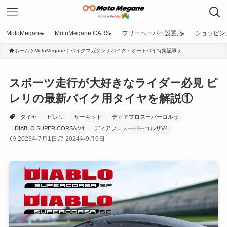
MotoMegane
MotoMegane CARS
フリーペーパー設置店
ショッピン
ホーム
MotoMegane｜バイクマガジン
バイク・オートバイ特集記事
スポーツ走行が大好きなライダー必見 ピ
レリの最新バイク用タイヤを解説①
タイヤ
ピレリ
サーキット
ディアブロスーパーコルサ
DIABLO SUPER CORSA V4
ディアブロスーパーコルサV4
2023年7月1日
2024年9月6日