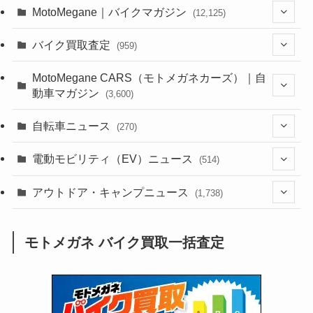
MotoMegane｜バイクマガジン
(12,125)
(1,382)
バイク買取査定
(959)
(44)
(352)
MotoMegane CARS（モトメガネカーズ）｜自
動車マガジン
(3,600)
(1,241)
(1)
(256)
自転車ニュース
(270)
(637)
(306)
(604)
(185)
(54)
電動モビリティ（EV）ニュース
(514)
(118)
(6,953)
(252)
(188)
(211)
(132)
アウトドア・キャンプニュース
(38)
(1,226)
(60)
(249)
(2,473)
(1,738)
(248)
(25)
(92)
(28)
(39)
(148)
(302)
(820)
(1)
(3)
モトメガネ バイク買取一括査定
(137)
(2,741)
(171)
(24)
(64)
(31)
(1,139)
(12)
(66)
(249)
(8)
(72)
(126)
(118)
(300)
(16)
(16)
(51)
(23)
(166)
(16)
(1,605)
(170)
(27)
(62)
(167)
(25)
(131)
(415)
(34)
(141)
(23)