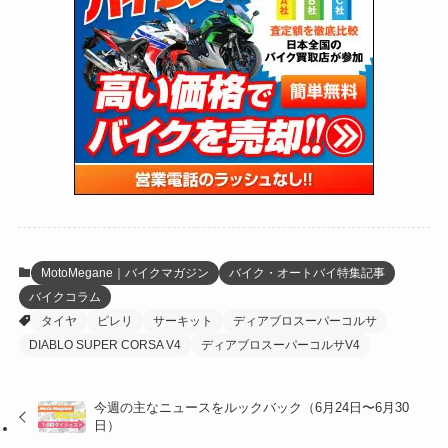
(147)
(24)
(4)
(171)
(38)
(85)
(5)
(16)
(254)
(33)
(13)
(47)
(274)
(131)
(21)
(98)
(12)
(6)
(34)
(204)
(19)
(15)
(61)
(13)
(171)
(17)
(63)
(47)
(35)
(12)
(59)
(109)
(5)
(60)
(38)
(5)
(41)
(16)
(6)
(22)
(65)
(18)
(30)
(3)
(12)
(21)
(61)
(6)
(20)
MotoMegane｜バイクマガジン
バイク・オートバイ特集記事
バイクコラム
(27)
(41)
(4)
タイヤ
ピレリ
サーキット
ディアブロスーパーコルサ
(32)
(36)
(8)
DIABLO SUPER CORSA V4
ディアブロスーパーコルサV4
(47)
(16)
今週の主なニュースをルックバック（6月24日〜6月30
日）
(1)
(1)