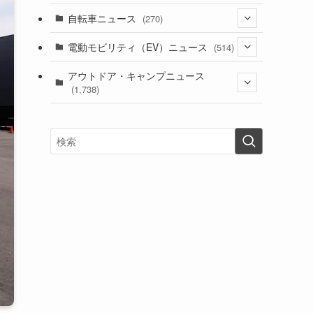
(1)
(256)
自転車ニュース
(270)
(637)
(306)
(604)
(185)
(54)
電動モビリティ（EV）ニュース
(514)
(118)
(6,953)
(252)
(188)
(211)
(132)
アウトドア・キャンプニュース
(38)
(1,226)
(60)
(249)
(2,473)
(1,738)
(248)
(25)
(92)
(28)
(39)
(148)
(302)
(820)
(1)
(3)
(137)
(2,740)
(171)
(24)
(64)
(31)
(1,139)
(12)
(66)
(249)
(8)
(72)
(126)
(118)
(300)
(16)
(16)
(51)
(23)
(166)
(16)
(1,605)
(170)
(27)
(62)
(167)
(25)
(131)
(415)
(34)
(141)
(23)
(147)
(24)
(4)
(171)
(38)
(85)
(5)
(16)
(254)
(33)
(13)
(47)
(274)
(131)
(21)
(98)
(12)
(6)
(34)
(204)
(19)
(15)
(61)
(13)
(171)
(17)
(63)
(47)
(35)
(12)
(59)
(109)
(5)
(60)
(38)
(5)
(41)
(16)