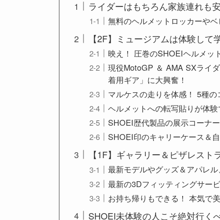
ライダーはもちろん家族連れも
無料のヘルメットロッカーやベ
【2F】ミュージアムは体験して
映え！ 圧巻のSHOEIヘルメッ
現役MotoGP ＆ AMA S
着用ギア」に大興奮！
マルケスの走りを体感！ 5種のコース
ヘルメットへの転写貼りが体験でき
SHOEI歴代製品の展示コーナ
SHOEI印のキャリーケース＆
【1F】ギャラリー＆ピザレスト
最新モデルやグッズ＆アパレル
最新の3Dフィッティングサー
お持ち帰りもできる！ 本気で美味
SHOEI未体験の人こそ絶対行く