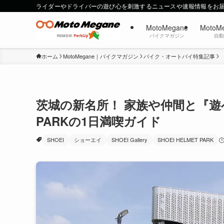
ライダーやドライバーの遊び心を刺激するニュースや速報情報をお
MotoMegane
MotoM
バイクマガジン
自
ホーム
MotoMegane｜バイクマガジン
バイク・オートバイ特集記事
茨城の新名所！ 家族や仲間と『遊べ
PARKの1日満喫ガイド
SHOEI
ショーエイ
SHOEI Gallery
SHOEI HELMET PARK