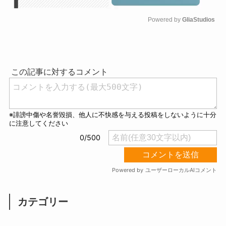
Powered by 
GliaStudios
M
u
t
e
カテゴリー