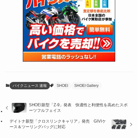
(27)
(62)
(167)
(25)
(131)
(415)
(34)
(141)
(23)
(147)
(24)
(4)
(171)
(38)
(85)
(5)
(16)
(255)
(33)
(13)
(47)
(274)
(131)
(21)
(98)
(12)
(6)
(34)
(204)
(19)
(15)
(61)
(13)
(171)
(17)
(64)
(47)
(35)
(12)
(59)
(109)
(5)
(60)
(38)
(5)
(41)
(16)
(6)
(22)
(65)
(18)
(30)
(3)
(12)
(21)
(61)
(6)
(20)
バイクニュース 速報
SHOEI
SHOEI Gallery
(27)
(41)
(4)
SHOEI新型「Z-9」発表 快適性と利便性を高めたスポ
(32)
(36)
(8)
ーツフルフェイス
(47)
(16)
デイトナ新型「クロスリンクキャリア」発売 GIVIケ
ース＆ツーリングバッグに対応
(1)
(1)