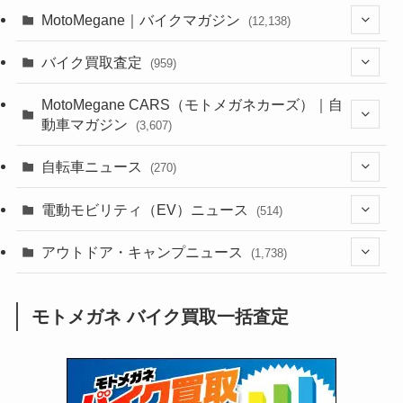
MotoMegane｜バイクマガジン
(12,138)
(1,385)
バイク買取査定
(959)
(44)
(352)
MotoMegane CARS（モトメガネカーズ）｜自
動車マガジン
(3,607)
(1,243)
(1)
(256)
自転車ニュース
(270)
(639)
(306)
(604)
(186)
(54)
電動モビリティ（EV）ニュース
(514)
(118)
(6,958)
(252)
(188)
(211)
(132)
アウトドア・キャンプニュース
(38)
(1,226)
(60)
(249)
(2,474)
(1,738)
(250)
(25)
(92)
(28)
(39)
(148)
(302)
(821)
(1)
(3)
モトメガネ バイク買取一括査定
(137)
(2,744)
(171)
(24)
(64)
(31)
(1,142)
(12)
(66)
(249)
(8)
(74)
(126)
(118)
(300)
(16)
(16)
(51)
(23)
(166)
(16)
(1,605)
(170)