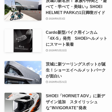
茨城の新名所！ 家族や仲間と『遊
べて・学べて・美味い』SHOEI
HELMET PARKの1日満喫ガイド
2026年6月3日
Cardo新型バイク用インカム
「4X-S」発売 SHOEIヘルメット
にスマート装着
2026年5月22日
茨城に新ツーリングスポットが誕
生！ショーエイヘルメットパーク
が面白い
2026年4月21日
SHOEI「HORNET ADV」に新デ
ザイン追加 スタイリッシュ
な”INVIGORATE”発表