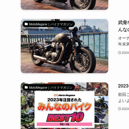
武骨な
MotoMegane｜バイクマガジン
んな
オー
年未満.
202
20
MotoMegane｜バイクマガジン
前回
よいよ.
202