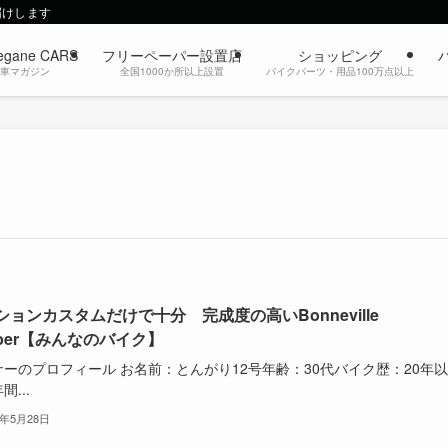
届けします
egane CARS
フリーペーパー設置店
ショッピング
動車マガジン
全国1000か所以上設置
バイクパーツ・用品100万点以上
ションカスタムだけで十分 完成度の高いBonneville
bber【みんなのバイク】
ーのプロフィール お名前：とんがり12号年齢：30代バイク歴：20年以
間...
4年5月28日