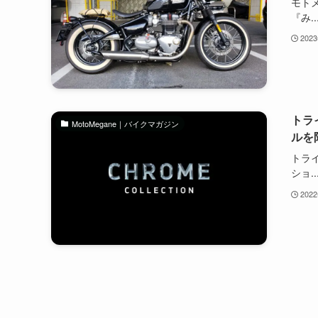
モト
『み..
202
トラ
MotoMegane｜バイクマガジン
ルを
トラ
ショ..
202