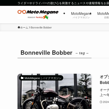
ライダーやドライバーの遊び心を刺激するニュースや速報情報をお
MotoMegane
MotoM
バイクマガジン
自
ホーム
Bonneville Bobber
Bonneville Bobber
– tag –
オプ
MotoMegane｜バイクマガジン
Bo
オーナ
上〜年
202