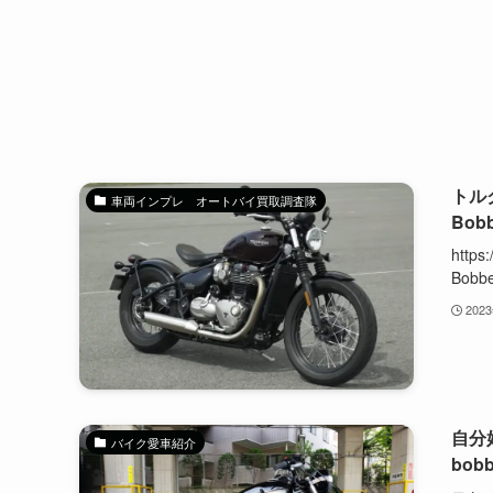
トル
車両インプレ オートバイ買取調査隊
Bo
https
Bobbe
202
自分
バイク愛車紹介
bo