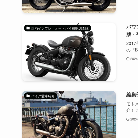
パワフ
車両インプレ オートバイ買取調査隊
版・
20
の『Bo
202
編集
バイク愛車紹介
モト
介！ オ
202