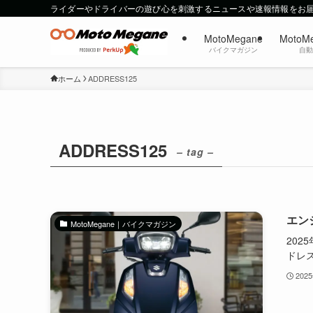
ライダーやドライバーの遊び心を刺激するニュースや速報情報をお
MotoMegane
MotoM
バイクマガジン
自
ホーム
ADDRESS125
ADDRESS125
– tag –
エン
MotoMegane｜バイクマガジン
202
ドレス1
202