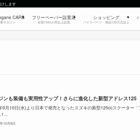
届けします
egane CARS
フリーペーパー設置店
ショッピング
動車マガジン
全国1000か所以上設置
バイクパーツ・用品100万点以上
ジンも装備も実用性アップ！さらに進化した新型アドレス125
5年9月10日(水)より日本で発売となったスズキの新型125ccスクーター「
...
5年10月8日