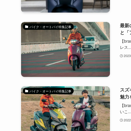
最新
バイク・オートバイ特集記事
と「
【br
レス..
202
スズ
バイク・オートバイ特集記事
魅力
【br
いこ..
202