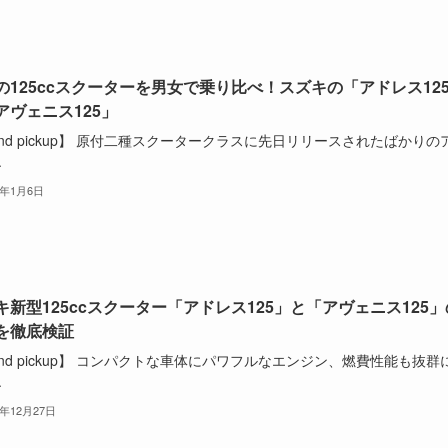
の125ccスクーターを男女で乗り比べ！スズキの「アドレス12
アヴェニス125」
and pickup】 原付二種スクータークラスに先日リリースされたばかりの
.
3年1月6日
キ新型125ccスクーター「アドレス125」と「アヴェニス125」
を徹底検証
and pickup】 コンパクトな車体にパワフルなエンジン、燃費性能も抜群
.
2年12月27日