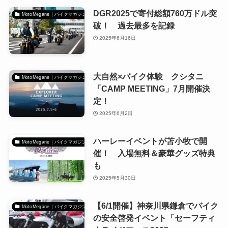
DGR2025で寄付総額760万ドル突
MotoMegane｜バイクマガジン
破！ 過去最多を記録
2025年6月16日
大自然×バイク体験 クシタニ
MotoMegane｜バイクマガジン
「CAMP MEETING」7月開催決
定！
2025年6月2日
ハーレーイベントが苫小牧で開
MotoMegane｜バイクマガジン
催！ 入場無料＆豪華グッズ特典
も
2025年5月30日
【6/1開催】神奈川県鎌倉でバイク
MotoMegane｜バイクマガジン
の安全啓発イベント「セーフティ