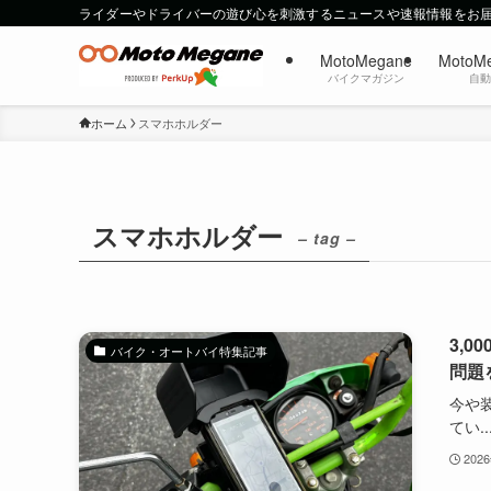
ライダーやドライバーの遊び心を刺激するニュースや速報情報をお
MotoMegane
MotoM
バイクマガジン
自
ホーム
スマホホルダー
スマホホルダー
– tag –
3,
バイク・オートバイ特集記事
問題
今や
てい..
202