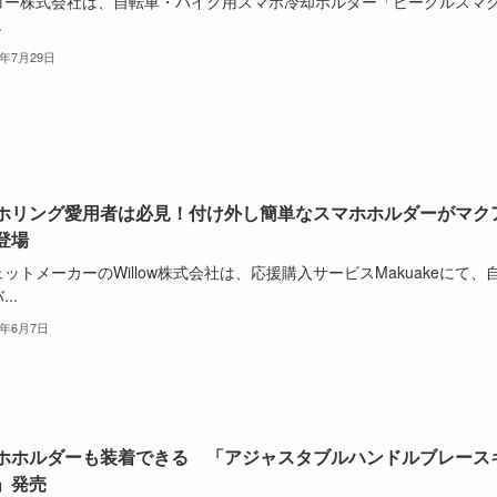
コー株式会社は、自転車・バイク用スマホ冷却ホルダー「ビークルスマ
.
4年7月29日
ホリング愛用者は必見！付け外し簡単なスマホホルダーがマク
登場
ットメーカーのWillow株式会社は、応援購入サービスMakuakeにて、
..
4年6月7日
ホホルダーも装着できる 「アジャスタブルハンドルブレース
」発売