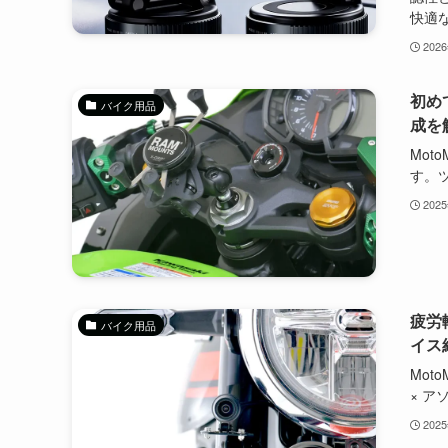
快適
202
初め
バイク用品
成を
Mot
す。ツ
202
疲労
バイク用品
イス
Mot
× アソ.
202