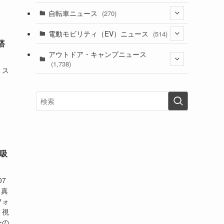
(1)
(256)
自転車ニュース
(270)
(637)
(306)
(604)
(184)
(54)
電動モビリティ（EV）ニュース
(514)
(118)
(6,953)
(251)
搭
(188)
(211)
(132)
アウトドア・キャンプニュース
(38)
(1,226)
(60)
(249)
(2,473)
(1,738)
(248)
 ス
(25)
(92)
(28)
(39)
(148)
(302)
(820)
(1)
(3)
(137)
(2,736)
(171)
(24)
(64)
(31)
(1,138)
(12)
(66)
(249)
(8)
(72)
(126)
(118)
(300)
(16)
(16)
(51)
(23)
(166)
(16)
(1,605)
(170)
(27)
(62)
(167)
(25)
(131)
(415)
(34)
(141)
(23)
(147)
(24)
(4)
(171)
(38)
(85)
(5)
(16)
(254)
(33)
吸
(13)
(46)
(274)
(131)
(21)
(98)
(12)
(6)
(34)
(204)
(19)
07
(15)
(61)
(13)
(171)
(17)
(63)
(47)
(35)
と真
(12)
フォ
(59)
(109)
(5)
(60)
(38)
(5)
(41)
、視
(16)
ーの