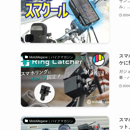
サン
ル」..
202
スマ
MotoMegane｜バイクマガジン
ケに
ガジェ
車・バ.
202
スマ
MotoMegane｜バイクマガジン
ット