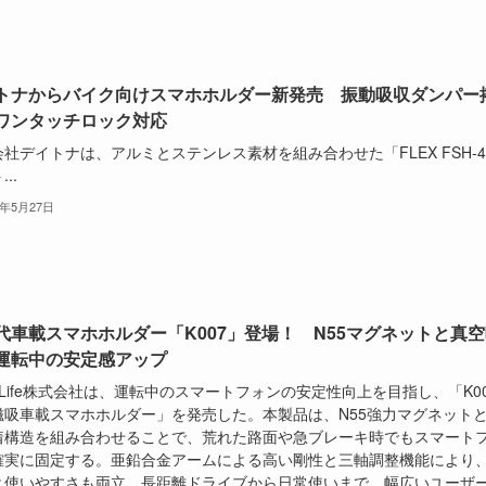
トナからバイク向けスマホホルダー新発売 振動吸収ダンパー
ワンタッチロック対応
社デイトナは、アルミとステンレス素材を組み合わせた「FLEX FSH-4
..
6年5月27日
代車載スマホホルダー「K007」登場！ N55マグネットと真空
運転中の安定感アップ
elyLife株式会社は、運転中のスマートフォンの安定性向上を目指し、「K0
磁吸車載スマホホルダー」を発売した。本製品は、N55強力マグネット
着構造を組み合わせることで、荒れた路面や急ブレーキ時でもスマート
確実に固定する。亜鉛合金アームによる高い剛性と三軸調整機能により
と使いやすさも両立。長距離ドライブから日常使いまで、幅広いユーザ