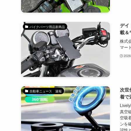
デイ
バイクパーツ用品新商品
載＆
株式会
マート.
202
次世
自動車ニュース 速報
着で
Liv
真空
空吸
ンを
認性