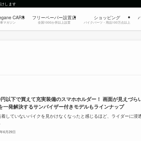
届けします
egane CARS
フリーペーパー設置店
ショッピング
動車マガジン
全国1000か所以上設置
バイクパーツ・用品100万点以上
000円以下で買えて充実装備のスマホホルダー！ 画面が見えづら
を一発解決するサンバイザー付きモデルもラインナップ
装着していないバイクを見かけなくなったと感じるほど、ライダーに浸
.
6年6月29日