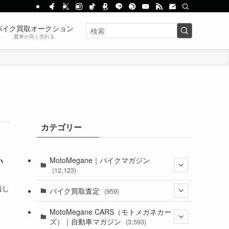
バイク買取オークション
愛車が高く売れる
カテゴリー
MotoMegane｜バイクマガジン
い
(12,123)
透し
(1,381)
バイク買取査定
(959)
(44)
(352)
MotoMegane CARS（モトメガネカー
ズ）｜自動車マガジン
(3,593)
(1,240)