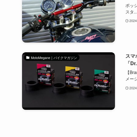
ポッ
スタ..
202
スマ
MotoMegane｜バイクマガジン
「Dr
【Br
メージ.
202