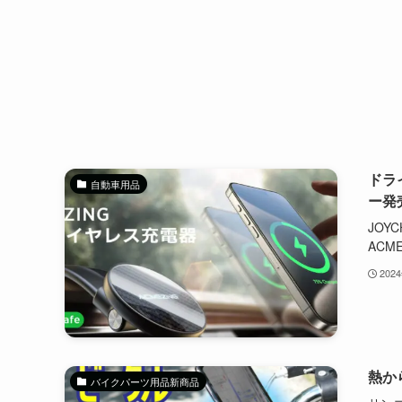
ドラ
自動車用品
ー発
JOYC
ACM
202
熱か
バイクパーツ用品新商品