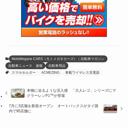
(47)
(274)
(131)
(21)
(98)
(12)
(6)
(34)
(204)
(19)
(15)
(61)
(13)
(171)
(17)
(63)
(47)
(35)
(12)
(59)
(109)
(5)
(60)
(38)
(5)
(41)
(16)
(6)
(22)
(65)
(18)
(30)
(3)
(12)
(21)
(61)
(6)
(20)
MotoMegane CARS（モトメガネカーズ）｜自動車マガジン
自動車ニュース 速報
自動車用品
(27)
(41)
(4)
スマホホルダー
ACMEZING
車載ワイヤレス充電器
(32)
(36)
(8)
本物に迫るような没入感 「大人レゴ」シリーズにマ
(47)
(16)
クラーレンP1™が登場
(1)
(1)
7月に3店舗を新規オープン オートバックスがタイ国
内で95店舗に
(1)
(55)