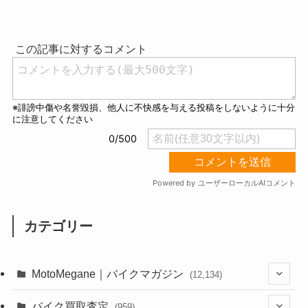
M
u
t
e
カテゴリー
MotoMegane｜バイクマガジン
(12,134)
(1,384)
バイク買取査定
(959)