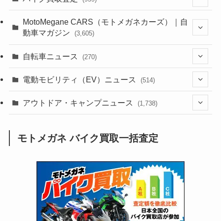
(44)
(352)
MotoMegane CARS（モトメガネカーズ）｜自
動車マガジン
(3,605)
(1,242)
(1)
(256)
自転車ニュース
(270)
(638)
(306)
(604)
(185)
(54)
電動モビリティ（EV）ニュース
(514)
(118)
(6,957)
(252)
(188)
(211)
(132)
アウトドア・キャンプニュース
(38)
(1,226)
(60)
(249)
(2,473)
(1,738)
(249)
(25)
(92)
(28)
(39)
(148)
(302)
(821)
(1)
(3)
モトメガネ バイク買取一括査定
(137)
(2,744)
(171)
(24)
(64)
(31)
(1,141)
(12)
(66)
(249)
(8)
(73)
(126)
(118)
(300)
(16)
(16)
(51)
(23)
(166)
(16)
(1,605)
(170)
(27)
(62)
(167)
(25)
(131)
(415)
(34)
(141)
(23)
(147)
(24)
(4)
(171)
(38)
(85)
(5)
(16)
(255)
(33)
(13)