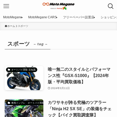
MotoMegane
MotoMegane CARS
フリーペーパー設置店
ショッピン
ホーム
スポーツ
スポーツ
– tag –
唯一無二のスタイルとパフォーマ
オートバイ買取 豆知識
ンス性『GSX-S1000』【2024年
版・平均買取価格】
2024年3月11日
カワサキが誇る究極のツアラー
車両インプレ オートバイ買取調査隊
「Ninja H2 SX SE」の装備をチェ
ック【バイク買取調査隊】