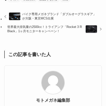
(4)
(32)
(36)
(8)
バイク専用メガネブランド「ダブルオーグラスギア」
が大阪・東京MCS出展
(47)
(16)
世界最大排気量の2500cc！トライアンフ「Rocket 3 R
(1)
(1)
Black」1ヶ月モニターキャンペーン！
(1)
(55)
この記事を書いた人
モトメガネ編集部