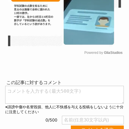
Powered by 
GliaStudios
M
u
t
e