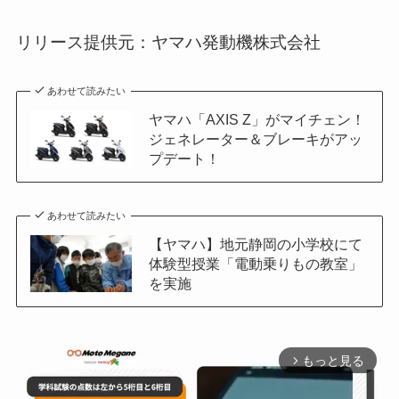
リリース提供元：ヤマハ発動機株式会社
あわせて読みたい
ヤマハ「AXIS Z」がマイチェン！
ジェネレーター＆ブレーキがアッ
プデート！
あわせて読みたい
【ヤマハ】地元静岡の小学校にて
体験型授業「電動乗りもの教室」
を実施
もっと見る
arrow_forward_ios