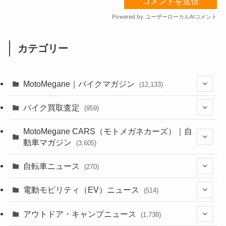
カテゴリー
MotoMegane｜バイクマガジン
(12,133)
(1,384)
バイク買取査定
(959)
(44)
(352)
MotoMegane CARS（モトメガネカーズ）｜自
動車マガジン
(3,605)
(1,242)
(1)
(256)
自転車ニュース
(270)
(638)
(306)
(604)
(185)
(54)
電動モビリティ（EV）ニュース
(514)
(118)
(6,956)
(252)
(188)
(211)
(132)
アウトドア・キャンプニュース
(38)
(1,226)
(60)
(249)
(2,473)
(1,738)