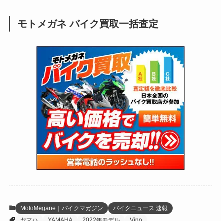
(249)
(25)
(92)
(28)
(39)
(148)
(302)
(821)
(1)
(3)
モトメガネ バイク買取一括査定
(137)
(2,744)
(171)
(24)
(64)
(31)
(1,141)
(12)
(66)
(249)
(8)
(73)
(126)
(118)
(300)
(16)
(16)
(51)
(23)
(166)
(16)
(1,605)
(170)
(27)
(62)
(167)
(25)
(131)
(415)
(34)
(141)
(23)
(147)
(24)
(4)
(171)
(38)
(85)
(5)
(16)
(255)
(33)
(13)
(47)
(274)
(131)
(21)
(98)
(12)
(6)
(34)
(204)
(19)
(15)
(61)
(13)
(171)
(17)
(63)
(47)
(35)
(12)
(59)
(109)
(5)
(60)
(38)
(5)
(41)
(16)
(6)
(22)
(65)
(18)
(30)
(3)
(12)
(21)
(61)
(6)
(20)
MotoMegane｜バイクマガジン
バイクニュース 速報
ヤマハ
YAMAHA
2022年モデル
Vino
(27)
(41)