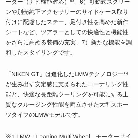
ーター（ナビ機能対応）*³、6）可動式スクリー
ンや別売純正アクセサリーのサイドケース取り
付けに配慮したステー、足付き性を高めた新作
シートなど、ツアラーとしての快適性と機能性
をさらに高める装備の充実、7）新たな機能を調
和したスタイリングです。
「NIKEN GT」は進化したLMWテクノロジー*⁴
が生み出す安定感に支えられたコーナリング性
能と、快適な長距離ツーリングを可能にする上
質なクルージング性能を両立させた大型スポー
ツタイプのLMWモデルです。
※1 LMW：Leaning Multi Wheel。モーターサイ