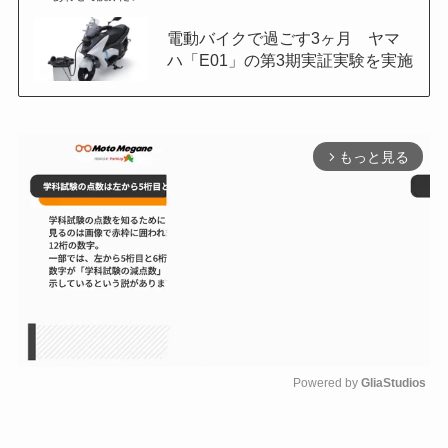
電動バイクで過ごす3ヶ月 ヤマ
ハ「E01」の第3期実証実験を実施
もっと見る
arrow_forward_ios
Powered by 
GliaStudios
M
u