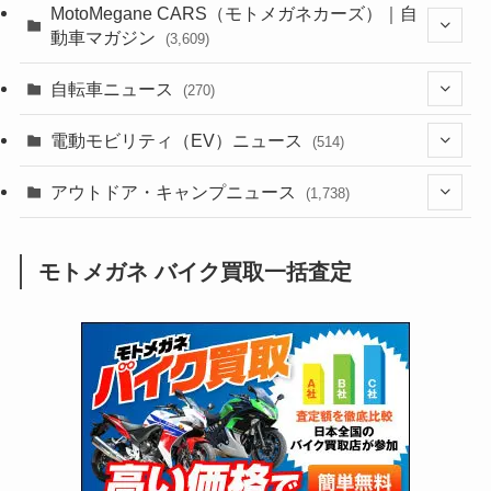
(44)
(352)
MotoMegane CARS（モトメガネカーズ）｜自
動車マガジン
(3,609)
(1,244)
(1)
(256)
自転車ニュース
(270)
(640)
(306)
(604)
(187)
(54)
電動モビリティ（EV）ニュース
(514)
(118)
(6,958)
(252)
(188)
(211)
(132)
アウトドア・キャンプニュース
(38)
(1,226)
(60)
(249)
(2,474)
(1,738)
(251)
(25)
(92)
(28)
(39)
(148)
(302)
(821)
(1)
(3)
モトメガネ バイク買取一括査定
(137)
(2,744)
(171)
(24)
(64)
(31)
(1,143)
(12)
(66)
(249)
(8)
(75)
(126)
(118)
(300)
(16)
(16)
(51)
(23)
(166)
(16)
(1,605)
(170)
(27)
(62)
(167)
(25)
(131)
(415)
(34)
(141)
(23)
(147)
(24)
(4)
(171)
(38)
(85)
(5)
(16)
(255)
(33)
(13)
(47)
(274)
(131)
(21)
(98)
(12)
(6)
(34)
(204)
(19)