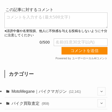
t
e
カテゴリー
MotoMegane｜バイクマガジン
(12,141)
(1,386)
バイク買取査定
(959)