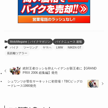
(15)
(61)
(13)
(171)
(17)
(65)
(47)
(35)
(12)
(59)
(109)
(5)
(60)
(38)
(5)
(41)
(16)
(6)
(22)
(65)
(18)
(30)
(3)
(12)
(21)
(61)
(6)
(20)
MotoMegane｜バイクマガジン
バイクニュース 速報
バイク
ツーリング
ヤマハ
LMW
NIKEN GT
(27)
(41)
(4)
長距離ツアラー
(32)
(36)
(8)
絶対王者ロッシを抑えヘイデンが新王者に【GRAND
(47)
(16)
PRIX 2006 総集編】発売
(1)
(1)
シュワンツが菅生サーキットに初登場！TBCビッグロ
ードレース1990発売
(1)
(55)