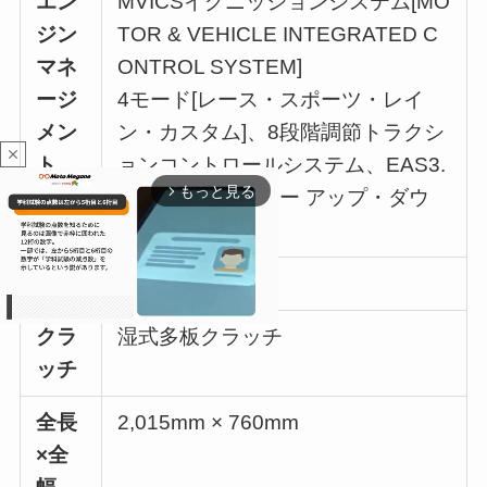
エン
MVICSイグニッションシステム[MO
ジン
TOR & VEHICLE INTEGRATED C
マネ
ONTROL SYSTEM]
ージ
4モード[レース・スポーツ・レイ
メン
ン・カスタム]、8段階調節トラクシ
close
ト
ョンコントロールシステム、EAS3.
もっと見る
0[クイックシフター アップ・ダウ
arrow_forward_ios
ン]
ギア
6速
クラ
湿式多板クラッチ
ッチ
M
u
全長
2,015mm × 760mm
t
e
×全