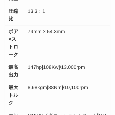
圧縮
13.3：1
比
ボア
79mm × 54.3mm
×ス
トロ
ーク
最高
147hp[108Kw]/13,000rpm
出力
最大
8.98kgm[88Nm]/10,100rpm
トル
ク