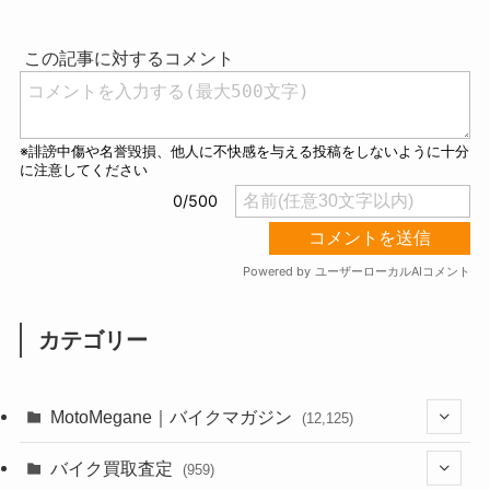
u
t
e
カテゴリー
MotoMegane｜バイクマガジン
(12,125)
(1,382)
バイク買取査定
(959)