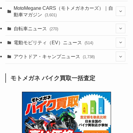
(44)
(352)
MotoMegane CARS（モトメガネカーズ）｜自
動車マガジン
(3,601)
(1,241)
(1)
(256)
自転車ニュース
(270)
(637)
(306)
(604)
(185)
(54)
電動モビリティ（EV）ニュース
(514)
(118)
(6,953)
(252)
(188)
(211)
(132)
アウトドア・キャンプニュース
(38)
(1,226)
(60)
(249)
(2,473)
(1,738)
(248)
(25)
(92)
(28)
(39)
(148)
(302)
(820)
(1)
(3)
モトメガネ バイク買取一括査定
(137)
(2,742)
(171)
(24)
(64)
(31)
(1,139)
(12)
(66)
(249)
(8)
(72)
(126)
(118)
(300)
(16)
(16)
(51)
(23)
(166)
(16)
(1,605)
(170)
(27)
(62)
(167)
(25)
(131)
(415)
(34)
(141)
(23)
(147)
(24)
(4)
(171)
(38)
(85)
(5)
(16)
(254)
(33)
(13)