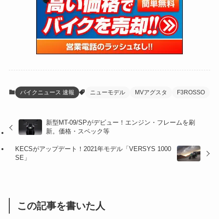
(47)
(274)
(131)
(21)
(98)
(12)
(6)
(34)
(204)
(19)
(15)
(61)
(13)
(171)
(17)
(63)
(47)
(35)
(12)
(59)
(109)
(5)
(60)
(38)
(5)
(41)
(16)
(6)
(22)
(65)
(18)
(30)
(3)
(12)
(21)
(61)
(6)
(20)
バイクニュース 速報
ニューモデル
MVアグスタ
F3ROSSO
(27)
(41)
(4)
新型MT-09/SPがデビュー！エンジン・フレームを刷
(32)
(36)
(8)
新。価格・スペック等
(47)
(16)
KECSがアップデート！2021年モデル「VERSYS 1000
SE」
(1)
(1)
(1)
(55)
この記事を書いた人