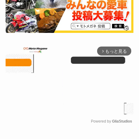
もっと見る
arrow_forward_ios
Powered by 
GliaStudios
M