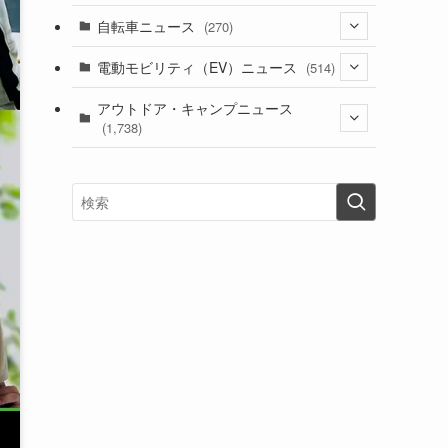
(1)
(256)
自転車ニュース
(270)
(639)
(306)
(604)
(187)
(54)
電動モビリティ（EV）ニュース
(514)
(118)
(6,958)
(252)
(188)
(211)
(132)
アウトドア・キャンプニュース
(38)
(1,226)
(60)
(249)
(2,474)
(1,738)
(251)
(25)
(92)
(28)
(39)
(148)
(302)
(821)
(1)
(3)
(137)
(2,744)
(171)
(24)
(64)
(31)
(1,143)
(12)
(66)
(249)
(8)
(75)
(126)
(118)
(300)
(16)
(16)
(51)
(23)
(166)
(16)
(1,605)
(170)
(27)
(62)
(167)
(25)
(131)
(415)
(34)
(141)
(23)
(147)
(24)
(4)
(171)
(38)
(85)
(5)
(16)
(255)
(33)
(13)
(47)
(274)
(131)
(21)
(98)
(12)
(6)
(34)
(204)
(19)
(15)
(61)
(13)
(171)
(17)
(64)
(47)
(35)
(12)
(59)
(109)
(5)
(60)
(38)
(5)
(41)
(16)