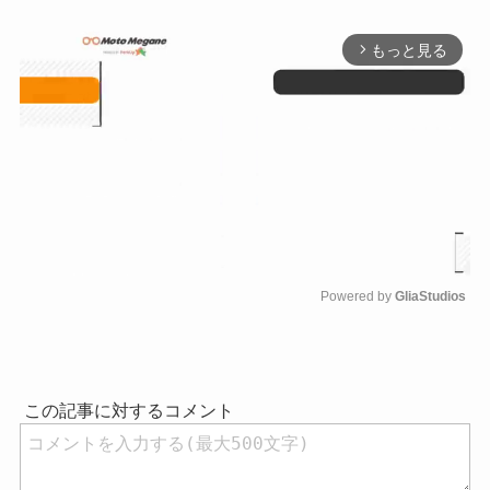
もっと見る
arrow_forward_ios
Powered by 
GliaStudios
M
u
t
e