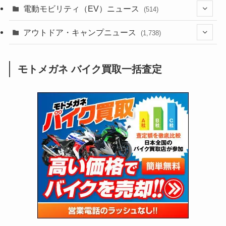
(186)
(54)
電動モビリティ（EV）ニュース
(514)
(118)
(6,958)
(252)
(188)
(211)
(132)
アウトドア・キャンプニュース
(38)
(1,226)
(60)
(249)
(2,474)
(1,738)
(250)
(25)
(92)
(28)
(39)
(148)
(302)
(821)
(1)
(3)
モトメガネ バイク買取一括査定
(137)
(2,744)
(171)
(24)
(64)
(31)
(1,142)
(12)
(66)
(249)
(8)
(74)
(126)
(118)
(300)
(16)
(16)
(51)
(23)
(166)
(16)
(1,605)
(170)
(27)
(62)
(167)
(25)
(131)
(415)
(34)
(141)
(23)
(147)
(24)
(4)
(171)
(38)
(85)
(5)
(16)
(255)
(33)
(13)
(47)
(274)
(131)
(21)
(98)
(12)
(6)
(34)
(204)
(19)
(15)
(61)
(13)
(171)
(17)
(64)
(47)
(35)
(12)
(59)
(109)
(5)
(60)
(38)
(5)
(41)
(16)