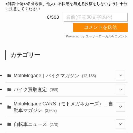
カテゴリー
MotoMegane｜バイクマガジン
(12,138)
(1,385)
バイク買取査定
(959)
(44)
(352)
MotoMegane CARS（モトメガネカーズ）｜自
動車マガジン
(3,607)
(1,243)
(1)
(256)
自転車ニュース
(270)
(639)
(306)
(604)