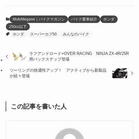
(6)
(22)
(65)
(18)
(30)
(3)
(12)
(21)
(61)
(6)
(20)
MotoMegane｜バイクマガジン
バイク愛車紹介
ホンダ
250cc以下
(27)
(41)
(4)
ホンダ
スーパーカブ50
みんなのバイク
(32)
(36)
(8)
ラフアンドロード×OVER RACING NINJA ZX-4R/25R
(47)
(16)
用バックステップ登場
(1)
(1)
ツーリングの快適性アップ！ アクティブから新製品
が続々登場
(1)
(55)
この記事を書いた人