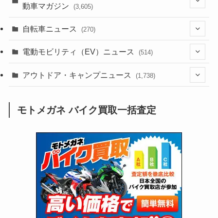
動車マガジン
(3,605)
(1,242)
(1)
(256)
自転車ニュース
(270)
(638)
(306)
(604)
(185)
(54)
電動モビリティ（EV）ニュース
(514)
(118)
(6,956)
(252)
(188)
(211)
(132)
アウトドア・キャンプニュース
(38)
(1,226)
(60)
(249)
(2,473)
(1,738)
(249)
(25)
(92)
(28)
(39)
(148)
(302)
(821)
(1)
(3)
モトメガネ バイク買取一括査定
(137)
(2,744)
(171)
(24)
(64)
(31)
(1,141)
(12)
(66)
(249)
(8)
(73)
(126)
(118)
(300)
(16)
(16)
(51)
(23)
(166)
(16)
(1,605)
(170)
(27)
(62)
(167)
(25)
(131)
(415)
(34)
(141)
(23)
(147)
(24)
(4)
(171)
(38)
(85)
(5)
(16)
(255)
(33)
(13)
(47)
(274)
(131)
(21)
(98)
(12)
(6)
(34)
(204)
(19)