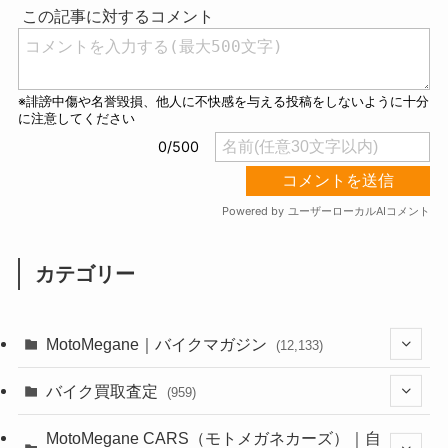
e
カテゴリー
MotoMegane｜バイクマガジン
(12,133)
(1,384)
バイク買取査定
(959)
(44)
(352)
MotoMegane CARS（モトメガネカーズ）｜自