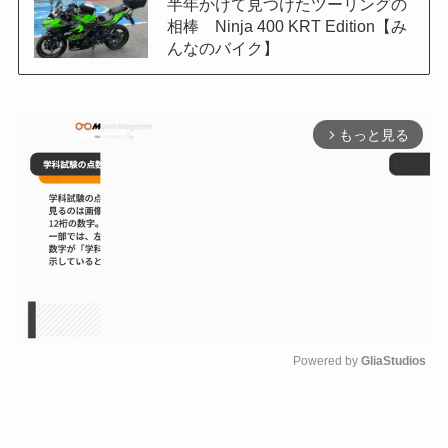
半年かけて見つけたツーリングの
相棒 Ninja 400 KRT Edition【み
んなのバイク】
もっと見る
arrow_forward_ios
Powered by 
GliaStudios
M
u
t