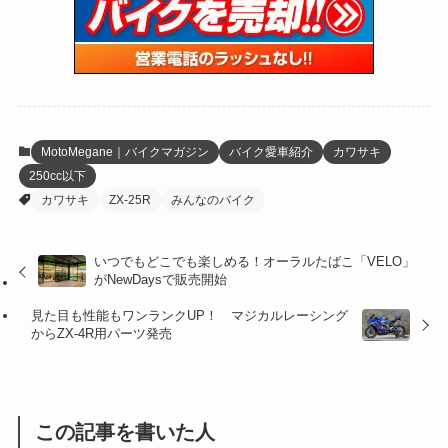
(15)
(61)
(13)
(171)
(17)
(63)
(47)
(35)
(12)
(59)
(109)
(5)
(60)
(38)
(5)
(41)
(16)
(6)
(22)
(65)
(18)
(30)
(3)
(12)
(21)
(61)
(6)
(20)
MotoMegane｜バイクマガジン
バイク愛車紹介
カワサキ
250cc以下
(27)
(41)
(4)
カワサキ
ZX-25R
みんなのバイク
(32)
(36)
(8)
いつでもどこでも楽しめる！オーラルたばこ「VELO」
(47)
(16)
がNewDaysで販売開始
(1)
(1)
見た目も性能もワンランクUP！ マジカルレーシング
からZX-4R用パーツ発売
(1)
(55)
この記事を書いた人