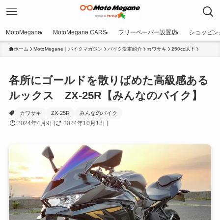
MotoMegane
MotoMegane CARS
フリーペーパー設置店
ショッピン
ホーム
MotoMegane｜バイクマガジン
バイク愛車紹介
カワサキ
250cc以下
各所にゴールドを散りばめた高級感ある
ルックス ZX-25R【みんなのバイク】
カワサキ
ZX-25R
みんなのバイク
2024年4月9日
2024年10月18日