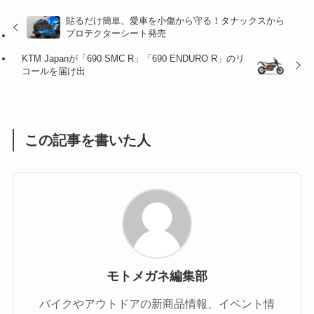
(32)
(36)
(8)
貼るだけ簡単、愛車を小傷から守る！タナックスから
プロテクターシート発売
(47)
(16)
KTM Japanが「690 SMC R」「690 ENDURO R」のリ
(1)
(1)
コールを届け出
(1)
(55)
この記事を書いた人
モトメガネ編集部
バイクやアウトドアの新商品情報、イベント情