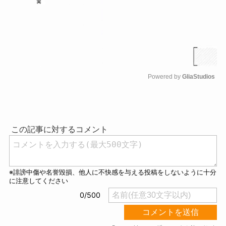
Powered by 
GliaStudios
M
u
t
e