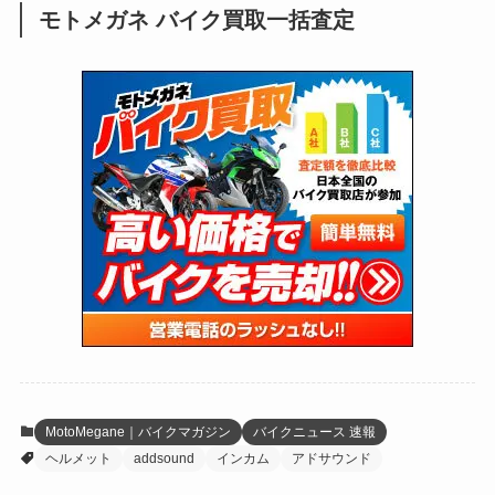
モトメガネ バイク買取一括査定
(137)
(2,742)
(171)
(24)
(64)
(31)
(1,139)
(12)
(66)
(249)
(8)
(72)
(126)
(118)
(300)
(16)
(16)
(51)
(23)
(166)
(16)
(1,605)
(170)
(27)
(62)
(167)
(25)
(131)
(415)
(34)
(141)
(23)
(147)
(24)
(4)
(171)
(38)
(85)
(5)
(16)
(254)
(33)
(13)
(47)
(274)
(131)
(21)
(98)
(12)
(6)
(34)
(204)
(19)
(15)
(61)
(13)
(171)
(17)
(63)
(47)
(35)
(12)
(59)
(109)
(5)
(60)
(38)
(5)
(41)
(16)
(6)
(22)
(65)
(18)
(30)
(3)
(12)
(21)
(61)
(6)
(20)
MotoMegane｜バイクマガジン
バイクニュース 速報
ヘルメット
addsound
インカム
アドサウンド
(27)
(41)
(4)