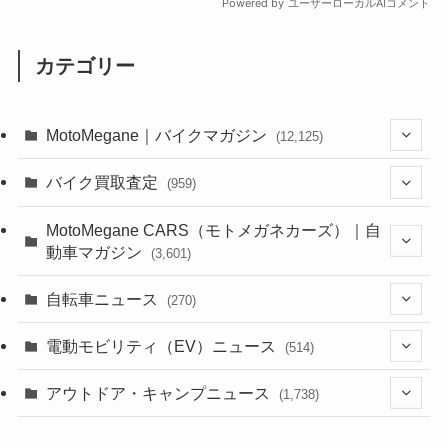
カテゴリー
MotoMegane｜バイクマガジン
(12,125)
(1,382)
バイク買取査定
(959)
(44)
(352)
MotoMegane CARS（モトメガネカーズ）｜自
動車マガジン
(3,601)
(1,241)
(1)
(256)
自転車ニュース
(270)
(637)
(306)
(604)
(185)
(54)
電動モビリティ（EV）ニュース
(514)
(118)
(6,953)
(252)
(188)
(211)
(132)
アウトドア・キャンプニュース
(38)
(1,226)
(60)
(249)
(2,473)
(1,738)
(248)
(25)
(92)
(28)
(39)
(148)
(302)
(820)
(1)
(3)