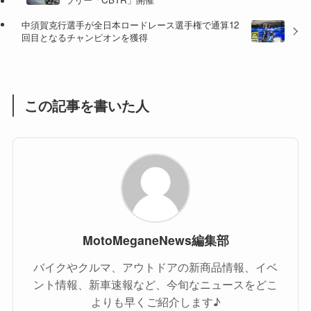
(47)
(16)
中須賀克行選手が全日本ロードレース選手権で通算12
(1)
(1)
回目となるチャンピオンを獲得
(1)
(55)
この記事を書いた人
MotoMeganeNews編集部
バイクやクルマ、アウトドアの新商品情報、イベ
ント情報、新車速報など、今旬なニュースをどこ
よりも早くご紹介します♪