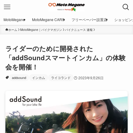
MotoMegane
MotoMegane CARS
フリーペーパー設置店
ショッピン
ホーム
MotoMegane｜バイクマガジン
バイクニュース 速報
ライダーのために開発された
「addSoundスマートインカム」の体験
会を開催！
addsound
インカム
ライコランド
2023年9月26日