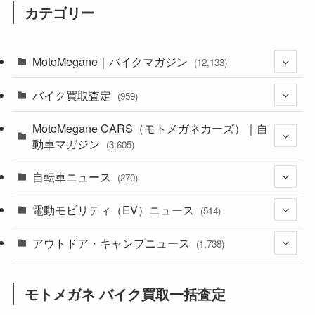
カテゴリー
MotoMegane｜バイクマガジン
(12,133)
バイク買取査定
(1,384)
(959)
(44)
MotoMegane CARS（モトメガネカーズ）｜自
(352)
動車マガジン
(3,605)
(1,242)
(1)
自転車ニュース
(256)
(270)
(638)
(306)
(604)
(185)
電動モビリティ（EV）ニュース
(54)
(514)
(118)
(6,956)
(252)
(188)
(211)
アウトドア・キャンプニュース
(132)
(38)
(1,226)
(60)
(249)
(2,473)
(1,738)
(249)
(25)
(92)
(28)
(39)
(148)
(302)
(821)
(1)
(3)
モトメガネ バイク買取一括査定
(137)
(2,744)
(171)
(24)
(64)
(31)
(1,141)
(12)
(66)
(249)
(8)