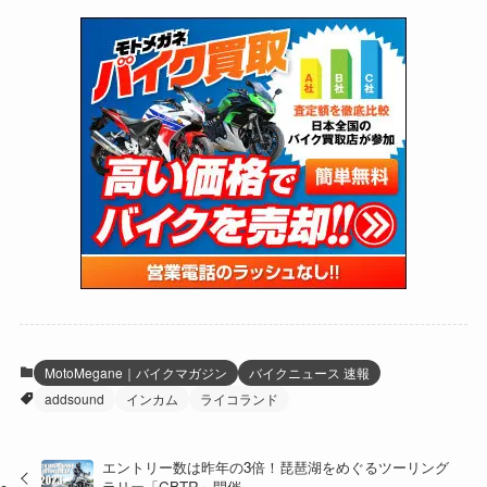
(73)
(126)
(118)
(300)
(16)
(16)
(51)
(23)
(166)
(16)
(1,605)
(170)
(27)
(62)
(167)
(25)
(131)
(415)
(34)
(141)
(23)
(147)
(24)
(4)
(171)
(38)
(85)
(5)
(16)
(255)
(33)
(13)
(47)
(274)
(131)
(21)
(98)
(12)
(6)
(34)
(204)
(19)
(15)
(61)
(13)
(171)
(17)
(63)
(47)
(35)
(12)
(59)
(109)
(5)
(60)
(38)
(5)
(41)
(16)
(6)
(22)
(65)
(18)
(30)
(3)
(12)
(21)
(61)
(6)
(20)
MotoMegane｜バイクマガジン
バイクニュース 速報
addsound
インカム
ライコランド
(27)
(41)
(4)
(32)
(36)
(8)
エントリー数は昨年の3倍！琵琶湖をめぐるツーリング
ラリー「CBTR」開催