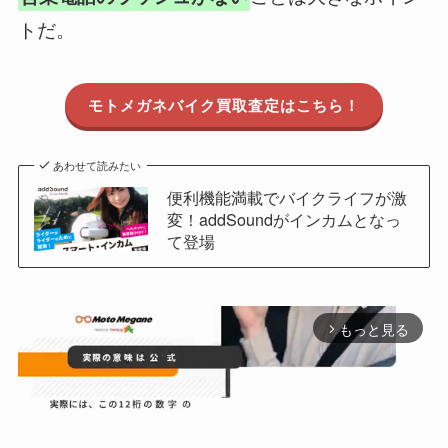
トだ。
モトメガネバイク買取査定はこちら！
あわせて読みたい
便利機能満載でバイクライフが激
変！addSoundがインカムとなっ
て登場
もっと見る
arrow_forward_ios