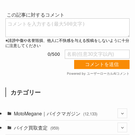
u
t
e
カテゴリー
MotoMegane｜バイクマガジン
(12,133)
バイク買取査定
(1,384)
(959)