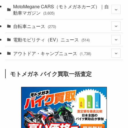
(44)
MotoMegane CARS（モトメガネカーズ）｜自
(352)
動車マガジン
(3,605)
(1,242)
(1)
自転車ニュース
(256)
(270)
(638)
(306)
(604)
(185)
電動モビリティ（EV）ニュース
(54)
(514)
(118)
(6,956)
(252)
(188)
(211)
アウトドア・キャンプニュース
(132)
(38)
(1,226)
(60)
(249)
(2,473)
(1,738)
(249)
(25)
(92)
(28)
(39)
(148)
(302)
(821)
(1)
(3)
モトメガネ バイク買取一括査定
(137)
(2,744)
(171)
(24)
(64)
(31)
(1,141)
(12)
(66)
(249)
(8)
(73)
(126)
(118)
(300)
(16)
(16)
(51)
(23)
(166)
(16)
(1,605)
(170)
(27)
(62)
(167)
(25)
(131)
(415)
(34)
(141)
(23)
(147)
(24)
(4)
(171)
(38)
(85)
(5)
(16)
(255)
(33)
(13)
(47)
(274)
(131)
(21)
(98)
(12)
(6)
(34)
(204)
(19)