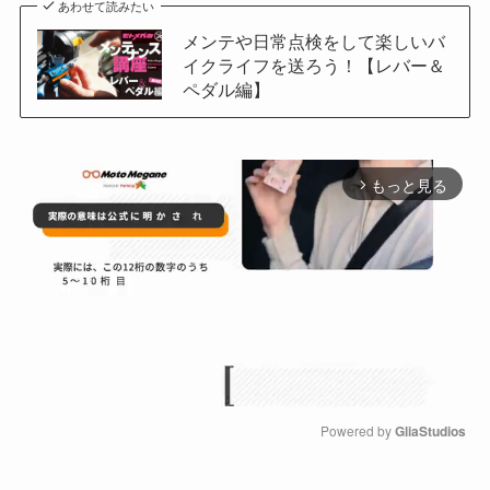
あわせて読みたい
メンテや日常点検をして楽しいバ
イクライフを送ろう！【レバー＆
ペダル編】
もっと見る
arrow_forward_ios
Powered by 
GliaStudios
M