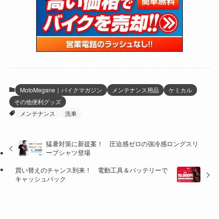
(15)
(61)
(13)
(171)
(17)
(63)
(47)
(35)
(12)
(59)
(109)
(5)
(60)
(38)
(5)
(41)
(16)
(6)
(22)
(65)
(18)
(30)
(3)
(12)
(21)
(61)
(6)
(20)
MotoMegane｜バイクマガジン
メンテナンス用品
ケミカル
その他便利グッズ
(27)
(41)
(4)
メンテナンス
洗車
(32)
(36)
(8)
猛暑対策に新提案！ 圧迫感ゼロの強冷感ロングスリ
(47)
(16)
ーブシャツ登場
(1)
(1)
買い替えのチャンス到来！ 電動工具＆バッテリーで
キャッシュバック
(1)
(55)