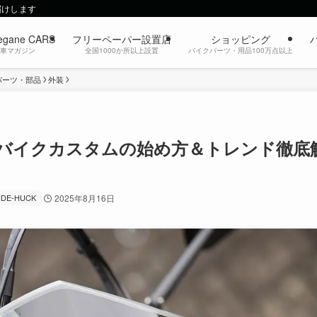
届けします
egane CARS
フリーペーパー設置店
ショッピング
動車マガジン
全国1000か所以上設置
バイクパーツ・用品100万点以上
パーツ・部品
外装
バイクカスタムの始め方＆トレンド徹底
IDE-HUCK
2025年8月16日