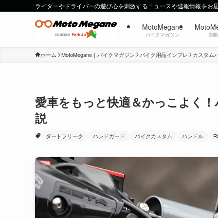
ライダーやドライバーの遊び心を刺激するニュースや速報情報をお
MotoMegane
MotoM
バイクマガジン
自
ホーム
MotoMegane｜バイクマガジン
バイク用品インプレ
カスタム
愛車をもっと快適＆かっこよく！
説
ダートフリーク
ハンドガード
バイクカスタム
ハンドル
R