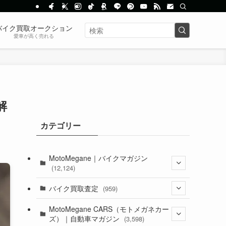
バイク買取オークション
愛車が高く売れる
解
カテゴリー
MotoMegane｜バイクマガジン
(12,124)
(1,381)
バイク買取査定
(959)
(44)
(352)
MotoMegane CARS（モトメガネカー
ズ）｜自動車マガジン
(3,598)
(1,240)