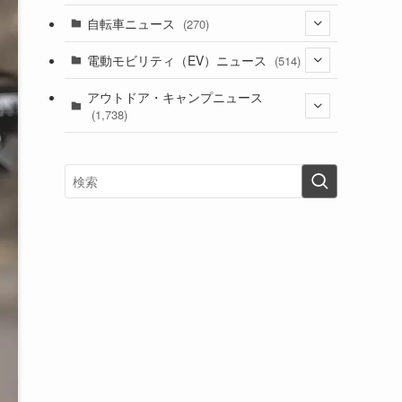
(1)
(256)
自転車ニュース
(270)
(637)
(306)
(604)
(185)
(54)
電動モビリティ（EV）ニュース
(514)
(118)
(6,953)
(251)
(188)
(211)
(132)
アウトドア・キャンプニュース
(38)
(1,226)
(60)
(249)
(2,473)
(1,738)
(248)
(25)
(92)
(28)
(39)
(148)
(302)
(820)
(1)
(3)
(137)
(2,739)
(171)
(24)
(64)
(31)
(1,139)
(12)
(66)
(249)
(8)
(72)
(126)
(118)
(300)
(16)
(16)
(51)
(23)
(166)
(16)
(1,605)
(170)
(27)
(62)
(167)
(25)
(131)
(415)
(34)
(141)
(23)
(147)
(24)
(4)
(171)
(38)
(85)
(5)
(16)
(254)
(33)
(13)
(46)
(274)
(131)
(21)
(98)
(12)
(6)
(34)
(204)
(19)
(15)
(61)
(13)
(171)
(17)
(63)
(47)
(35)
(12)
(59)
(109)
(5)
(60)
(38)
(5)
(41)
(16)