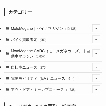
カテゴリー
MotoMegane｜バイクマガジン
(12,138)
バイク買取査定
(1,385)
(959)
(44)
MotoMegane CARS（モトメガネカーズ）｜自
(352)
動車マガジン
(3,607)
(1,243)
(1)
自転車ニュース
(256)
(270)
(639)
(306)
(604)
(186)
電動モビリティ（EV）ニュース
(54)
(514)
(118)
(6,958)
(252)
(188)
(211)
アウトドア・キャンプニュース
(132)
(38)
(1,226)
(60)
(249)
(2,474)
(1,738)
(250)
(25)
(92)
(28)
(39)
(148)
(302)
(821)
(1)
(3)