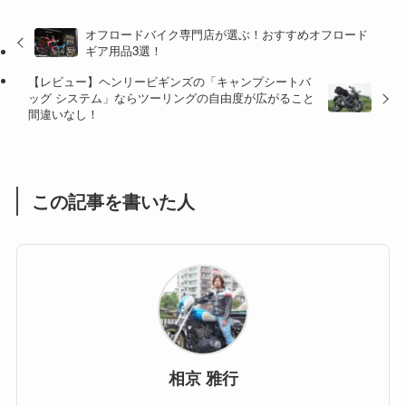
オフロードバイク専門店が選ぶ！おすすめオフロード
(47)
(16)
ギア用品3選！
(1)
(1)
【レビュー】ヘンリービギンズの「キャンプシートバ
ッグ システム」ならツーリングの自由度が広がること
(1)
(55)
間違いなし！
この記事を書いた人
相京 雅行