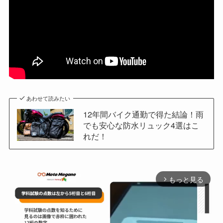
あわせて読みたい
12年間バイク通勤で得た結論！雨
でも安心な防水リュック4選はこ
れだ！
もっと見る
arrow_forward_ios