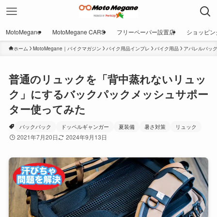
MotoMegane
MotoMegane CARS
フリーペーパー設置店
ショッピン
ホーム
MotoMegane｜バイクマガジン
バイク用品インプレ
バイク用品
アパレルバッ
普通のリュックを「背中蒸れないリュッ
ク」にするバックパックメッシュサポー
ター使ってみた
バックパック
ドッペルギャンガー
夏装備
暑さ対策
リュック
2021年7月20日
2024年9月13日