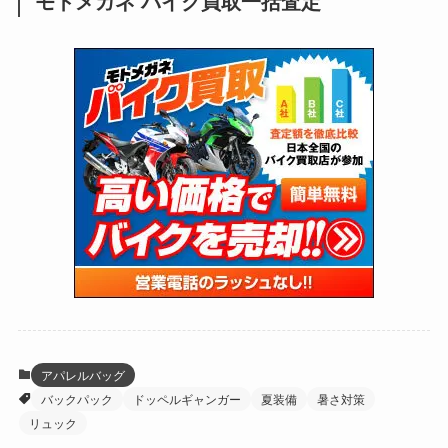
モトメガネ バイク買取一括査定
(137)
(2,744)
(171)
(24)
(64)
(31)
(1,142)
(12)
(66)
(249)
(8)
(74)
(126)
(118)
(300)
(16)
(16)
(51)
(23)
(166)
(16)
(1,605)
(170)
(27)
(62)
(167)
(25)
(131)
(415)
(34)
(141)
(23)
(147)
(24)
(4)
(171)
(38)
(85)
(5)
(16)
(255)
(33)
(13)
(47)
(274)
(131)
(21)
(98)
(12)
(6)
(34)
(204)
(19)
(15)
(61)
(13)
(171)
(17)
(64)
(47)
(35)
(12)
(59)
(109)
(5)
(60)
(38)
(5)
(41)
(16)
(6)
(22)
(65)
(18)
(30)
(3)
(12)
(21)
(61)
(6)
(20)
アパレルバッグ
バックパック
ドッペルギャンガー
夏装備
暑さ対策
(27)
(41)
(4)
リュック
(32)
(36)
(8)